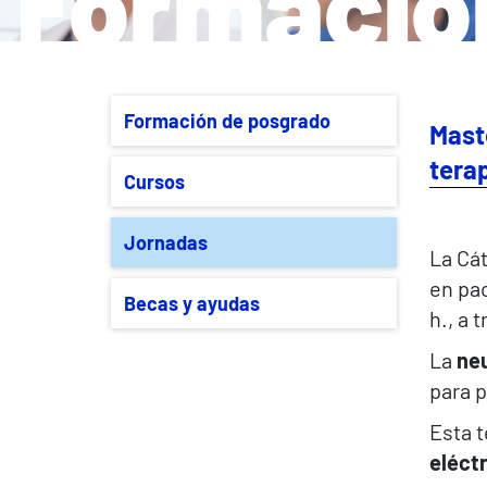
Formació
Formación de posgrado
Mast
tera
Cursos
Jornadas
La Cát
en pac
Becas y ayudas
h., a 
La
ne
para p
Esta t
eléct