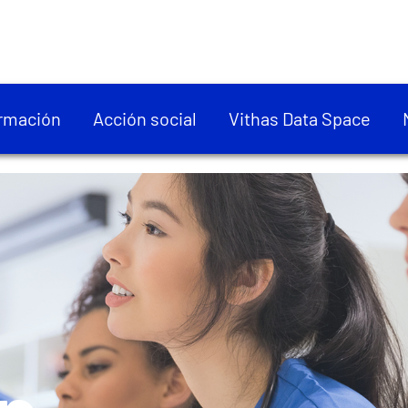
rmación
Acción social
Vithas Data Space