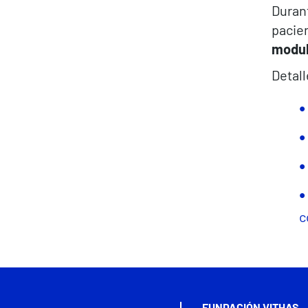
Durant
pacien
modul
Detall
c
FUNDACIÓN VITHAS