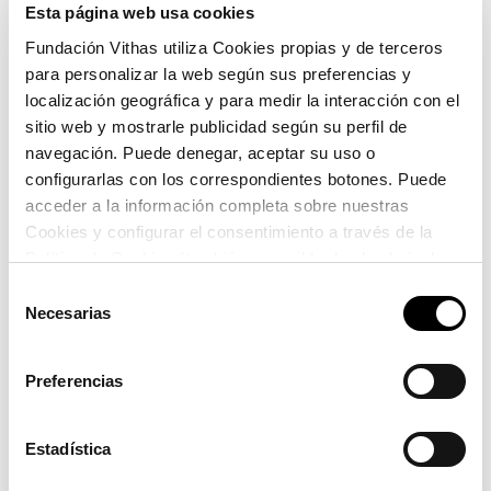
Esta página web usa cookies
Fecha: 22 de junio
Fundación Vithas utiliza Cookies propias y de terceros
para personalizar la web según sus preferencias y
Hora: 17:00
localización geográfica y para medir la interacción con el
sitio web y mostrarle publicidad según su perfil de
Conectarse al directo
aquí
navegación. Puede denegar, aceptar su uso o
configurarlas con los correspondientes botones. Puede
acceder a la información completa sobre nuestras
Cookies y configurar el consentimiento a través de la
DOCUMENTOS
Política de Cookies (también accesible desde el pie de
página). Alguna de las Cookies podría suponer una
Selección
Programa
transferencia de datos fuera del EEE (más información
Necesarias
de
en la Política de Cookies).
consentimiento
Preferencias
Estadística