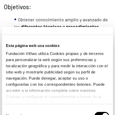
Objetivos:
Obtener conocimiento amplio y avanzado de
las
diferentes técnicas y procedimientos
estéticos
a nivel teórico, pero
fundamentalmente a nivel práctico.
Esta página web usa cookies
Conocer los principales
procedimientos y
Fundación Vithas utiliza Cookies propias y de terceros
dispositivos estéticos y sus aplicaciones
en la
para personalizar la web según sus preferencias y
práctica clínica.
localización geográfica y para medir la interacción con el
sitio web y mostrarle publicidad según su perfil de
Conocer el
marco legal
, los
aspectos
navegación. Puede denegar, aceptar su uso o
organizativos
y de
marketing
adecuados en los
configurarlas con los correspondientes botones. Puede
que desarrollar la profesión.
acceder a la información completa sobre nuestras
Aprender las
limitaciones de las técnicas
Cookies y configurar el consentimiento a través de la
Política de Cookies (también accesible desde el pie de
estéticas
.
página). Alguna de las Cookies podría suponer una
Selección
Conocer los
cánones estéticos y su