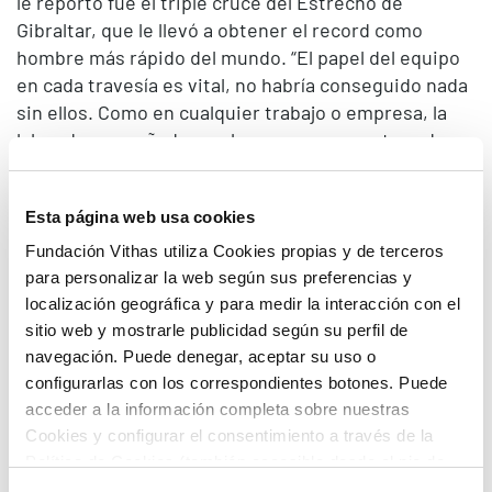
le reportó fue el triple cruce del Estrecho de
Gibraltar, que le llevó a obtener el record como
hombre más rápido del mundo. “El papel del equipo
en cada travesía es vital, no habría conseguido nada
sin ellos. Como en cualquier trabajo o empresa, la
labor desempeñada por las personas que te rodean
es fundamental para alcanzar el éxito”, concluye
Meca.
Esta página web usa cookies
Fundación Vithas utiliza Cookies propias y de terceros
para personalizar la web según sus preferencias y
localización geográfica y para medir la interacción con el
sitio web y mostrarle publicidad según su perfil de
navegación. Puede denegar, aceptar su uso o
configurarlas con los correspondientes botones. Puede
acceder a la información completa sobre nuestras
Cookies y configurar el consentimiento a través de la
Política de Cookies (también accesible desde el pie de
página). Alguna de las Cookies podría suponer una