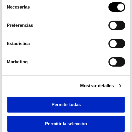
Selección
transferencia de datos fuera del EEE (más información
Necesarias
de
en la Política de Cookies).
consentimiento
Preferencias
Estadística
Marketing
Mostrar detalles
Permitir todas
Permitir la selección