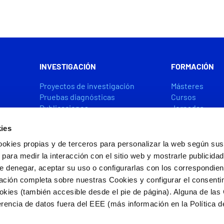
INVESTIGACIÓN
FORMACIÓN
Proyectos de investigación
Másteres
Pruebas diagnósticas
Cursos
Publicaciones
Jornadas
Premios y ayudas
Becas y Ayuda
ies
ookies propias y de terceros para personalizar la web según sus
CÁTEDRAS
ACCIÓN SOCIA
 para medir la interacción con el sitio web y mostrarle publicida
e denegar, aceptar su uso o configurarlas con los correspondie
ación completa sobre nuestras Cookies y configurar el consenti
ookies (también accesible desde el pie de página). Alguna de las
s por FEDER/FSE+
rencia de datos fuera del EEE (más información en la Política d
e privacidad
|
Política de cookies