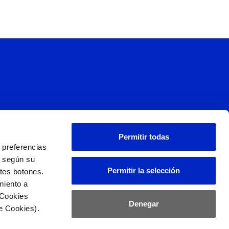
s
Permitir todas
 preferencias
L
d según su
Permitir la selección
ntes botones.
miento a
 Cookies
Denegar
e Cookies).