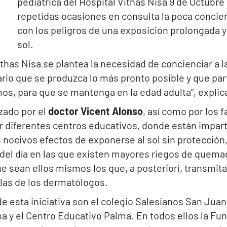
pediátrica del Hospital Vithas Nisa 9 de Octubre 
repetidas ocasiones en consulta la poca concien
con los peligros de una exposición prolongada y 
sol.
thas Nisa se plantea la necesidad de concienciar a l
io que se produzca lo más pronto posible y que part
os, para que se mantenga en la edad adulta”, explica
zado por el
doctor Vicent Alonso
, así como por los 
or diferentes centros educativos, donde están imparti
 nocivos efectos de exponerse al sol sin protección
as del día en las que existen mayores riegos de quem
e sean ellos mismos los que, a posteriori, transmit
rlas de los dermatólogos.
e esta iniciativa son el colegio Salesianos San Juan
erna y el Centro Educativo Palma. En todos ellos la F