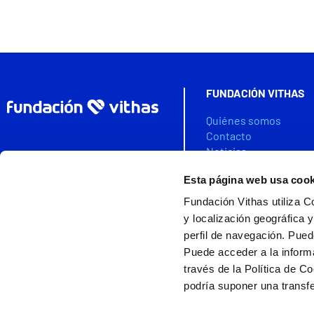
FUNDACIÓN VITHAS
Quiénes somos
Contacto
Noticias
Agenda
Esta página web usa cook
Colabora
Fundación Vithas utiliza C
VITHAS DATA SPACE
y localización geográfica y
perfil de navegación. Pued
Puede acceder a la inform
través de la Política de C
Ayudas cofinanciada
Fundación Vithas es miembro de la
podría suponer una transfe
Asociación Española de Fundaciones
Nota legal
|
Política d