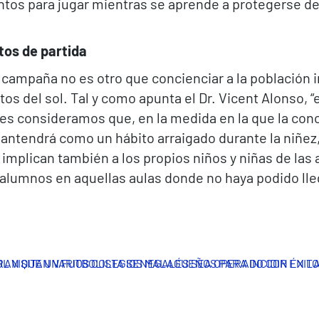
os para jugar mientras se aprende a protegerse del 
tos de partida
 campaña no es otro que concienciar a la población i
s del sol. Tal y como apunta el Dr. Vicent Alonso, “e
pues consideramos que, en la medida en la que la c
antendrá como un hábito arraigado durante la niñez, 
 implican también a los propios niños y niñas de las
e alumnos en aquellas aulas donde no haya podido ll
RAN QUE UN FUTBOLISTA SENEGALÉS SEA OPERADO CON ÉXITO E
L VISITAN VARIOS COLEGIOS MALAGUEÑOS PARA INCIDIR EN 