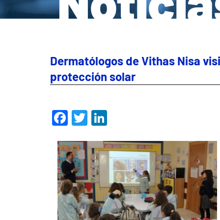
Noticia
Dermatólogos de Vithas Nisa visi
protección solar
Facebook
Twitter
LinkedIn