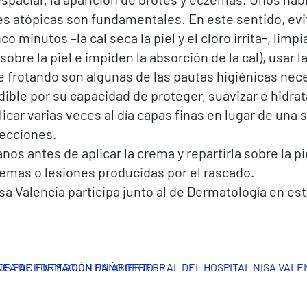
es atópicas son fundamentales. En este sentido, ev
 minutos –la cal seca la piel y el cloro irrita-, limpi
sobre la piel e impiden la absorción de la cal), usar 
frotando son algunas de las pautas higiénicas necesa
dible por su capacidad de proteger, suavizar e hidrat
car varias veces al día capas finas en lugar de una 
fecciones.
os antes de aplicar la crema y repartirla sobre la 
zemas o lesiones producidas por el rascado.
sa Valencia participa junto al de Dermatología en est
NEA DE FORMACIÓN EN ABIERTO
OS PACIENTES CON DAÑO CEREBRAL DEL HOSPITAL NISA VALE