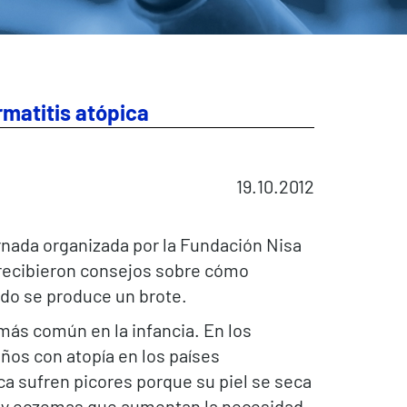
rmatitis atópica
19.10.2012
ornada organizada por la Fundación Nisa
a recibieron consejos sobre cómo
ndo se produce un brote.
más común en la infancia. En los
iños con atopía en los países
ca sufren picores porque su piel se seca
s y eczemas que aumentan la necesidad