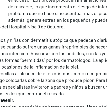
de rascarse, lo que incrementa el riesgo de infe
problema que no hace sino acentuar más el picor.
además, genera estrés en los pequeños y puede 
 del Hospital Nisa 9 de Octubre.
iños y niñas con dermatitis atópica que padecen diar
rse cuando sufren unas ganas irreprimibles de hacer
r una infección. Rascarse con los nudilllos, con las
as formas “permitidas” por los dermatólogos. La aplic
ocasiones de la inflamación de la piel.
illas al alcance de ellos mismos, como recoger pied
go colocarlas sobre la zona que produce picor. Para 
s especialistas invitaron a padres y niños a buscar u
s en las que centrar el rascado
evenir.
espaciar, la aparición de brotes y eczemas. Unos háb