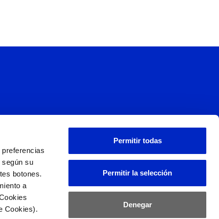
s
Permitir todas
 preferencias
L
d según su
Permitir la selección
ntes botones.
miento a
 Cookies
Denegar
e Cookies).