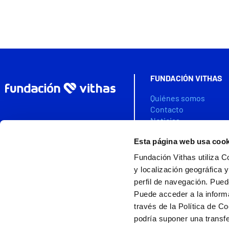
FUNDACIÓN VITHAS
Quiénes somos
Contacto
Noticias
Agenda
Esta página web usa cook
Colabora
Fundación Vithas utiliza C
VITHAS DATA SPACE
y localización geográfica y
perfil de navegación. Pued
Puede acceder a la inform
través de la Política de C
Ayudas cofinanciada
Fundación Vithas es miembro de la
podría suponer una transfe
Asociación Española de Fundaciones