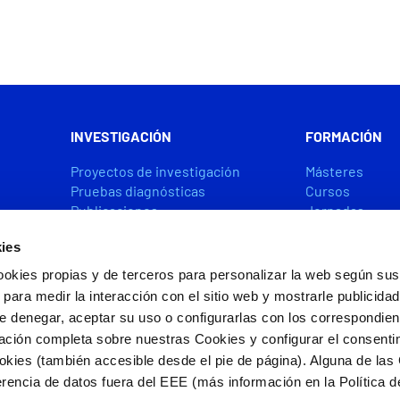
INVESTIGACIÓN
FORMACIÓN
Proyectos de investigación
Másteres
Pruebas diagnósticas
Cursos
Publicaciones
Jornadas
Premios y ayudas
Becas y Ayuda
ies
ookies propias y de terceros para personalizar la web según sus
CÁTEDRAS
ACCIÓN SOCIA
 para medir la interacción con el sitio web y mostrarle publicida
e denegar, aceptar su uso o configurarlas con los correspondie
ación completa sobre nuestras Cookies y configurar el consenti
ookies (también accesible desde el pie de página). Alguna de las
s por FEDER/FSE+
rencia de datos fuera del EEE (más información en la Política d