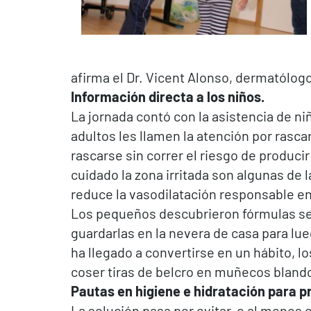
afirma el Dr. Vicent Alonso, dermatólogo
Información directa a los niños.
La jornada contó con la asistencia de n
adultos les llamen la atención por rasca
rascarse sin correr el riesgo de produci
cuidado la zona irritada son algunas de l
reduce la vasodilatación responsable en 
Los pequeños descubrieron fórmulas senc
guardarlas en la nevera de casa para lue
ha llegado a convertirse en un hábito, lo
coser tiras de belcro en muñecos blando
Pautas en higiene e hidratación para pr
La solución pasa por evitar, o al menos 