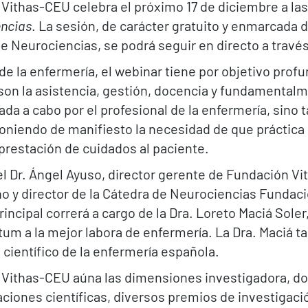
ithas-CEU celebra el próximo 17 de diciembre a las
encias
. La sesión, de carácter gratuito y enmarcada 
 Neurociencias, se podrá seguir en directo a travé
de la enfermería, el webinar tiene por objetivo prof
 son la asistencia, gestión, docencia y fundamental
evada a cabo por el profesional de la enfermería, sino
oniendo de manifiesto la necesidad de que práctica c
prestación de cuidados al paciente.
el Dr. Ángel Ayuso, director gerente de Fundación Vit
jano y director de la Cátedra de Neurociencias Funda
incipal correrá a cargo de la Dra. Loreto Maciá Soler
um a la mejor labora de enfermería. La Dra. Maciá t
 científico de la enfermería española.
Vithas-CEU aúna las dimensiones investigadora, doc
ciones científicas, diversos premios de investigació