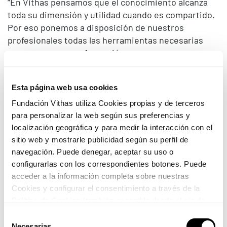
“En Vithas pensamos que el conocimiento alcanza
toda su dimensión y utilidad cuando es compartido.
Por eso ponemos a disposición de nuestros
profesionales todas las herramientas necesarias
para avanzar en su formación permanente y,
también, para que puedan compartir y difundir sus
estudios, investigaciones y la experiencia médico-
Esta página web usa cookies
científica que atesoran. Este acuerdo con Editorial
Médica Panamericana cumple ambos objetivos al
Fundación Vithas utiliza Cookies propias y de terceros
servicio del intercambio del conocimiento, que es lo
para personalizar la web según sus preferencias y
mismo que decir a favor del avance asistencial”, ha
localización geográfica y para medir la interacción con el
sitio web y mostrarle publicidad según su perfil de
afirmado el Dr. Pedro Rico.
navegación. Puede denegar, aceptar su uso o
Por su parte, Fernando Norbis ha asegurado que “el
configurarlas con los correspondientes botones. Puede
acuerdo que hemos firmado es muy importante
acceder a la información completa sobre nuestras
porque es un ejemplo de colaboración entre dos
Cookies y configurar el consentimiento a través de la
instituciones especializadas y referentes a nivel
Política de Cookies (también accesible desde el pie de
nacional e internacional. Para Médica Panamericana,
página). Alguna de las Cookies podría suponer una
Selección
como editor, supone un paso estratégico al tener
transferencia de datos fuera del EEE (más información
Necesarias