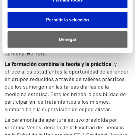
internacional.
“La estética es un campo muy
interesante, es un campo donde hay mucho
trabajo, pero ese trabajo debe de ser riguroso y
Permitir la selección
siembre muy bien hecho.
El elenco de profesores
que hay en el máster garantiza que la formación sea
de calidad”, explica Alicia López Catellano,
Denegar
vicerrectora de Investigación de la Universidad CEU
Cardenal Herrera.
La formación combina la teoría y la práctica
, y
ofrece a los estudiantes la oportunidad de aprender
en grupos reducidos a través de talleres prácticos
que los sumergen en las tareas diarias de la
medicina estética. Esto les brinda la posibilidad de
participar en los tratamientos ellos mismos,
siempre bajo la supervisión de especialistas.
La ceremonia de apertura estuvo presidida por
Verónica Veses, decana de la Facultad de Ciencias
de la Salud de la Universidad CEU-Cardenal Herrera.