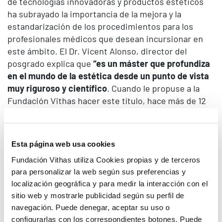
de tecnologías innovadoras y productos estéticos
ha subrayado la importancia de la mejora y la
estandarización de los procedimientos para los
profesionales médicos que desean incursionar en
este ámbito. El Dr. Vicent Alonso, director del
posgrado explica que
“es un máster que profundiza
en el mundo de la estética desde un punto de vista
muy riguroso y científico
. Cuando le propuse a la
Fundación Vithas hacer este título, hace más de 12
años, lo planteamos con un estándar de calidad muy
elevado, y gracias a la Universidad CEU Cardenal
Herrera, donde se nos ha exigido estándares de
Esta página web usa cookies
calidad muy elevados desde el principio,
la
Fundación Vithas utiliza Cookies propias y de terceros
formación se ha convertido en el único máster
para personalizar la web según sus preferencias y
oficial a nivel nacional”
.
localización geográfica y para medir la interacción con el
En el año 2012, la Fundación Vithas y la Universidad
sitio web y mostrarle publicidad según su perfil de
CEU Cardenal Herrera se unieron para lanzar la
navegación. Puede denegar, aceptar su uso o
primera edición del máster para capacitar a
configurarlas con los correspondientes botones. Puede