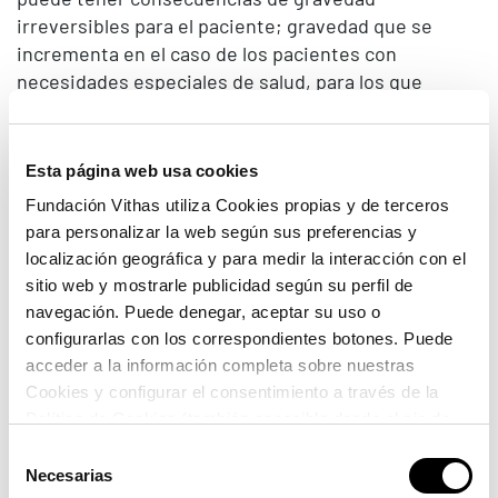
irreversibles para el paciente; gravedad que se
incrementa en el caso de los pacientes con
necesidades especiales de salud, para los que
actualmente es muy difícil encontrar un servicio de
odontología especializado. Por ello, para nosotros
supone un orgullo poder impulsar este ambicioso
Esta página web usa cookies
proyecto de la mano de la Fundación Vithas, con el
Fundación Vithas utiliza Cookies propias y de terceros
que queremos ayudar a este tipo de pacientes a
para personalizar la web según sus preferencias y
tener acceso, en todos los sentidos, a un servicio
localización geográfica y para medir la interacción con el
especializado y con los mayores estándares de
sitio web y mostrarle publicidad según su perfil de
calidad. Queremos ser un centro de referencia, que
navegación. Puede denegar, aceptar su uso o
sepa cuidar de su salud de una manera integral”,
configurarlas con los correspondientes botones. Puede
asegura el Dr. Manuel de la Torre.
acceder a la información completa sobre nuestras
Cookies y configurar el consentimiento a través de la
Por su parte, el Dr. Pedro Rico ha subrayado que
Política de Cookies (también accesible desde el pie de
“este convenio tiene la virtud de integrar las
página). Alguna de las Cookies podría suponer una
principales misiones de la Fundación Vithas, como
Selección
transferencia de datos fuera del EEE (más información
Necesarias
son el desarrollo de la investigación traslacional, la
de