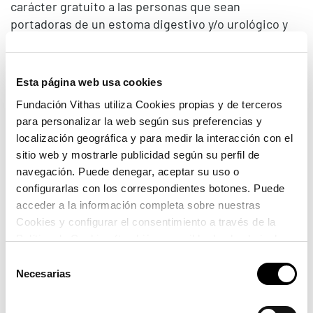
carácter gratuito a las personas que sean
portadoras de un estoma digestivo y/o urológico y
necesiten un apoyo social, sanitario y educativo
para poder volver a realizar una vida normal.
La
Fundación Hospitales Vithas Nisa
y la
Fundación
Esta página web usa cookies
Ayúdate
han firmado un convenio para atender con
Fundación Vithas utiliza Cookies propias y de terceros
carácter gratuito a las personas que sean
para personalizar la web según sus preferencias y
portadoras de un estoma digestivo y/o urológico y
localización geográfica y para medir la interacción con el
necesiten un apoyo social, sanitario y educativo
sitio web y mostrarle publicidad según su perfil de
para poder volver a realizar una vida normal.
navegación. Puede denegar, aceptar su uso o
El objetivo de este acuerdo, según la directora de la
configurarlas con los correspondientes botones. Puede
Fundación Hospitales Nisa Mar Álvarez, es “colaborar
acceder a la información completa sobre nuestras
en la mejora de la calidad de vida de estas personas,
Cookies y configurar el consentimiento a través de la
Política de Cookies (también accesible desde el pie de
dando una atención integral, información y apoyo
página). Alguna de las Cookies podría suponer una
que puedan necesitar estos pacientes durante su
Selección
transferencia de datos fuera del EEE (más información
hospitalización, de lo que deriva la conveniencia de
Necesarias
de
en la Política de Cookies).
una colaboración con la Fundación Ayúdate”.
consentimiento
El objeto del convenio de colaboración consiste en