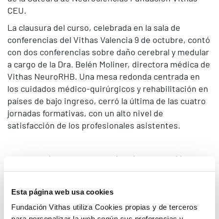
CEU.
La clausura del curso, celebrada en la sala de
conferencias del Vithas Valencia 9 de octubre, contó
con dos conferencias sobre daño cerebral y medular
a cargo de la Dra. Belén Moliner, directora médica de
Vithas NeuroRHB. Una mesa redonda centrada en
los cuidados médico-quirúrgicos y rehabilitación en
países de bajo ingreso, cerró la última de las cuatro
jornadas formativas, con un alto nivel de
satisfacción de los profesionales asistentes.
Sobre la Cátedra de Neurociencias Fundación
Vithas-CEU
La
Cátedra de Neurociencias Fundación Vithas
–
Esta página web usa cookies
CEU, creada en 2015 por la Universidad CEU
Fundación Vithas utiliza Cookies propias y de terceros
Cardenal Herrera de Valencia y la Fundación Vithas,
para personalizar la web según sus preferencias y