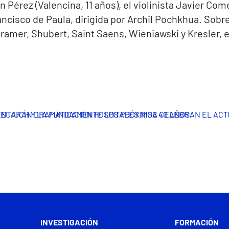
 Pérez (Valencina, 11 años), el violinista Javier Com
rancisco de Paula, dirigida por Archil Pochkhua. Sobr
ramer, Shubert, Saint Saens, Wieniawski y Kresler, e
MENTARÁN DRAMÁTICAMENTE LOS PRÓXIMOS 40 AÑOS
CEU-UCH Y LA FUNDACIÓN HOSPITALES NISA CELEBRAN EL AC
INVESTIGACIÓN
FORMACIÓN