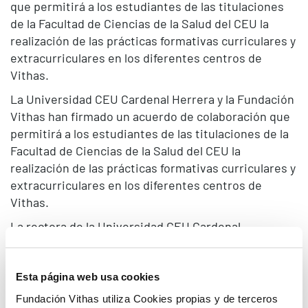
que permitirá a los estudiantes de las titulaciones
de la Facultad de Ciencias de la Salud del CEU la
realización de las prácticas formativas curriculares y
extracurriculares en los diferentes centros de
Vithas.
La Universidad CEU Cardenal Herrera y la Fundación
Vithas han firmado un acuerdo de colaboración que
permitirá a los estudiantes de las titulaciones de la
Facultad de Ciencias de la Salud del CEU la
realización de las prácticas formativas curriculares y
extracurriculares en los diferentes centros de
Vithas.
La rectora de la Universidad CEU Cardenal
Herrera,
Rosa Visiedo
, y el consejero-director
general de Vithas,
José Luis Pardo
, han firmado
este acuerdo en el campus de la CEU UCH en
Esta página web usa cookies
Valencia, en un acto que ha contado con la
Fundación Vithas utiliza Cookies propias y de terceros