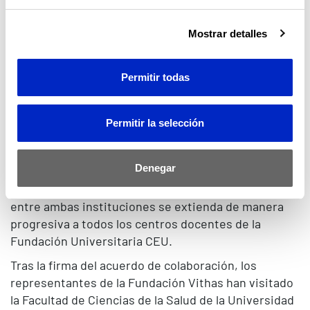
investigación, con resultados positivos para ambas
partes.
Mostrar detalles
La exitosa experiencia previa tanto con la Fundación
Vithas, como con los distintos Hospitales del Grupo
en materia de docencia, divulgación, Másters, etc.,
Permitir todas
ha llevado a ambas instituciones a plantear la
ampliación de dicha colaboración con la
Permitir la selección
participación de la Fundación Universitaria San
Pablo CEU, entidad titular de la Universidad CEU
Cardenal Herrera.
Denegar
Este nuevo acuerdo permitirá que la colaboración
entre ambas instituciones se extienda de manera
progresiva a todos los centros docentes de la
Fundación Universitaria CEU.
Tras la firma del acuerdo de colaboración, los
representantes de la Fundación Vithas han visitado
la Facultad de Ciencias de la Salud de la Universidad