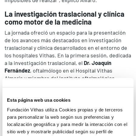
La investigación traslacional y clínica
como motor de la medicina
La jornada ofreció un espacio para la presentación
de los avances más destacados en investigación
traslacional y clínica desarrollados en el entorno de
los hospitales Vithas. En la primera sesión, dedicada
a la investigación traslacional, el
Dr. Joaquín
Fernández
, oftalmólogo en el Hospital Vithas
Almería y miembro del Instituto oftalmológico
Vithas, compartió los avances de su grupo en esta
especialidad. Le siguió el
Dr. Ángel Aledo-Serrano
,
director del Instituto de Neurociencias Vithas en
Esta página web usa cookies
Madrid, quien presentó los resultados de su trabajo
Fundación Vithas utiliza Cookies propias y de terceros
en neurología. Finalmente, el
Dr. Jesús Rodríguez
para personalizar la web según sus preferencias y
Pascual
, director del Instituto Oncológico Vithas en
localización geográfica y para medir la interacción con el
Madrid, expuso los proyectos más recientes de su
sitio web y mostrarle publicidad según su perfil de