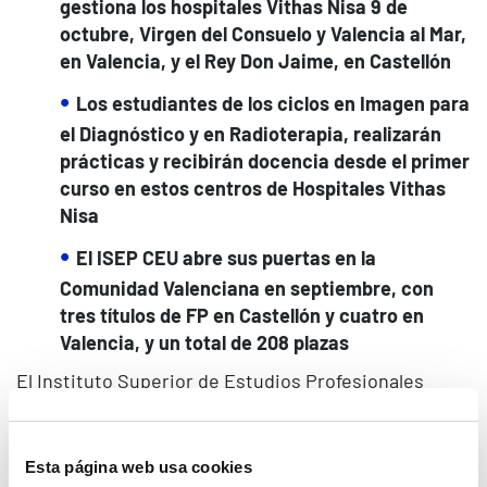
gestiona los hospitales Vithas Nisa 9 de
octubre, Virgen del Consuelo y Valencia al Mar,
en Valencia, y el Rey Don Jaime, en Castellón
Los estudiantes de los ciclos en Imagen para
el Diagnóstico y en Radioterapia, realizarán
prácticas y recibirán docencia desde el primer
curso en estos centros de Hospitales Vithas
Nisa
El ISEP CEU abre sus puertas en la
Comunidad Valenciana en septiembre, con
tres títulos de FP en Castellón y cuatro en
Valencia, y un total de 208 plazas
El Instituto Superior de Estudios Profesionales
(ISEP) CEU de la Comunidad Valenciana, que abre
sus puertas este mes de septiembre en Valencia y
Castellón, ha suscrito un convenio de colaboración
Esta página web usa cookies