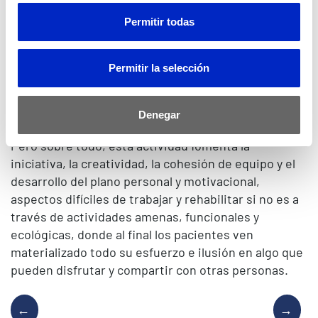
Servicio.
La preparación y la decoración de la típica caseta es
Permitir todas
un medio ideal para trabajar con los pacientes de
una forma terapéutica, porque tienen que poner en
Permitir la selección
marcha habilidades tanto cognitivas como motoras.
Se trabajan capacidades como la organización, la
planificación, la atención o toma de decisiones, así
Denegar
como destrezas manuales o coordinación motora.
Pero sobre todo, esta actividad fomenta la
iniciativa, la creatividad, la cohesión de equipo y el
desarrollo del plano personal y motivacional,
aspectos difíciles de trabajar y rehabilitar si no es a
través de actividades amenas, funcionales y
ecológicas, donde al final los pacientes ven
materializado todo su esfuerzo e ilusión en algo que
pueden disfrutar y compartir con otras personas.