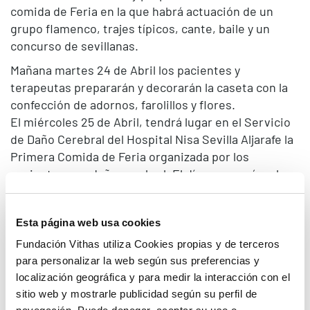
comida de Feria en la que habrá actuación de un
grupo flamenco, trajes típicos, cante, baile y un
concurso de sevillanas.
Mañana martes 24 de Abril los pacientes y
terapeutas prepararán y decorarán la caseta con la
confección de adornos, farolillos y flores.
El miércoles 25 de Abril, tendrá lugar en el Servicio
de Daño Cerebral del Hospital Nisa Sevilla Aljarafe la
Primera Comida de Feria organizada por los
pacientes con daño cerebral. El día arrancará en la
mañana con un taller de cocina, donde los pacientes
elaborarán un amplio surtido de tapas tradicionales
Esta página web usa cookies
como el salmorejo, las papasaliñás o la tortilla
española.
Fundación Vithas utiliza Cookies propias y de terceros
La comida será amenizada con la actuación de un
para personalizar la web según sus preferencias y
grupo flamenco, no faltarán los trajes típicos, el
localización geográfica y para medir la interacción con el
cante y el baile y hasta un concurso de sevillanas. En
sitio web y mostrarle publicidad según su perfil de