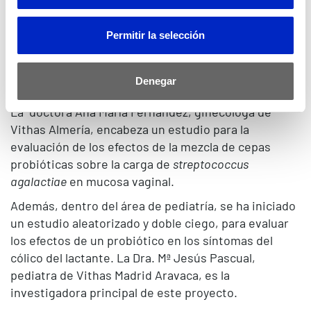
psoriasis en placas de moderada a intensa. En la
misma especialidad, la Dra. Mª Teresa Truchuelo, de
Vithas Madrid Arturo Soria, ha dirigido dos estudios
Permitir la selección
observacionales sobre la tolerancia y eficacia de
diversos fármacos para el tratamiento del
Denegar
envejecimiento cutáneo.
La doctora Ana María Fernández, ginecóloga de
Vithas Almería, encabeza un estudio para la
evaluación de los efectos de la mezcla de cepas
probióticas sobre la carga de
streptococcus
agalactiae
en mucosa vaginal.
Además, dentro del área de pediatría, se ha iniciado
un estudio aleatorizado y doble ciego, para evaluar
los efectos de un probiótico en los síntomas del
cólico del lactante. La Dra. Mª Jesús Pascual,
pediatra de Vithas Madrid Aravaca, es la
investigadora principal de este proyecto.