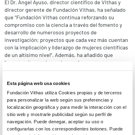
El Dr. Ángel Ayuso, director científico de Vithas y
director gerente de Fundación Vithas, ha señalado
que “Fundación Vithas continua reforzando su
compromiso con la ciencia a través del fomento y
desarrollo de numerosos proyectos de
investigación; proyectos que cada vez más cuentan
con la implicación y liderazgo de mujeres científicas
de un altísimo nivel”. Además, ha añadido que
“aunque aún queda mucho camino por recorrer,
nuestras profesionales representan, sin duda, el
mejor ejemplo y fuente de inspiración para aquellas
Esta página web usa cookies
niñas que quieren hacer de su pasión por la ciencia,
su profesión”.
Fundación Vithas utiliza Cookies propias y de terceros
para personalizar la web según sus preferencias y
Apuesta por la investigación traslacional
localización geográfica y para medir la interacción con el
La Dra. Violeta Rodríguez, especialista en medicina
sitio web y mostrarle publicidad según su perfil de
intensiva de Vithas Almería, lidera tres ensayos
navegación. Puede denegar, aceptar su uso o
clínicos enfocados en la evaluación de diferentes
configurarlas con los correspondientes botones. Puede