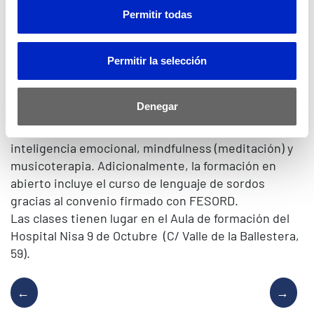
Este curso se enmarca dentro de las líneas de
Permitir todas
actuación de formación en abierto que la Fundación
lanzó el pasado mes de octubre, una línea formativa
abierta a cualquier persona externa a la empresa.
Permitir la selección
El programa está enfocado a profesionales de la
asistencia sanitaria, tanto del sector público como
Denegar
privado que incluyen cursos agrupados en tres
bloques temáticos y relacionados entre sí:
inteligencia emocional, mindfulness (meditación) y
musicoterapia. Adicionalmente, la formación en
abierto incluye el curso de lenguaje de sordos
gracias al convenio firmado con FESORD.
Las clases tienen lugar en el Aula de formación del
Hospital Nisa 9 de Octubre (C/ Valle de la Ballestera,
59).