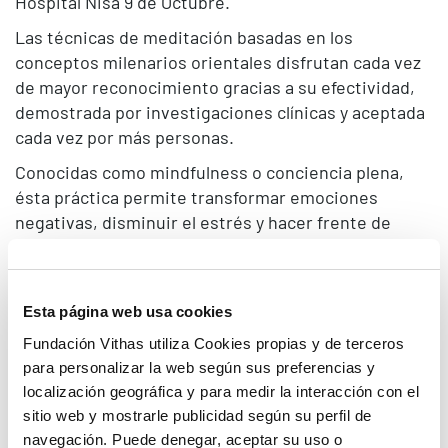
Hospital Nisa 9 de Octubre.
Las técnicas de meditación basadas en los
conceptos milenarios orientales disfrutan cada vez
de mayor reconocimiento gracias a su efectividad,
demostrada por investigaciones clínicas y aceptada
cada vez por más personas.
Conocidas como mindfulness o conciencia plena,
ésta práctica permite transformar emociones
negativas, disminuir el estrés y hacer frente de
manera constructiva a situaciones de desgaste
emocional que a diario experimentan los
profesionales del ámbito sanitario.
Esta página web usa cookies
Para poder dotar de herramientas eficaces en las
Fundación Vithas utiliza Cookies propias y de terceros
técnicas del mindfulness, la Fundación Hospitales
para personalizar la web según sus preferencias y
Nisa ofrecerá los próximos 26 y 27 de febrero un
localización geográfica y para medir la interacción con el
curso de Iniciación en Mindfulness dirigido a
sitio web y mostrarle publicidad según su perfil de
profesionales de la salud e impartido por el
navegación. Puede denegar, aceptar su uso o