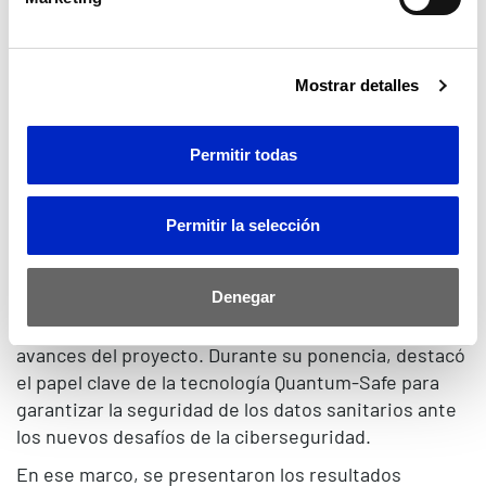
Este proyecto forma parte del marco del programa
MadQuantum-CM, una iniciativa impulsada para
Mostrar detalles
posicionar a la Comunidad de Madrid como referente
europeo en tecnologías cuánticas.
Presencia destacada en el Mobile World Congress
Permitir todas
Esta presentación da continuidad a la
participación
de Vithas en la última edición del Mobile World
Permitir la selección
Congress (MWC)
, celebrado en febrero en Barcelona,
donde
Ángel Ayuso
, director gerente de Fundación
Denegar
Vithas y director científico corporativo del grupo,
intervino en el Ágora de Telefónica para mostrar los
avances del proyecto. Durante su ponencia, destacó
el papel clave de la tecnología Quantum-Safe para
garantizar la seguridad de los datos sanitarios ante
los nuevos desafíos de la ciberseguridad.
En ese marco, se presentaron los resultados