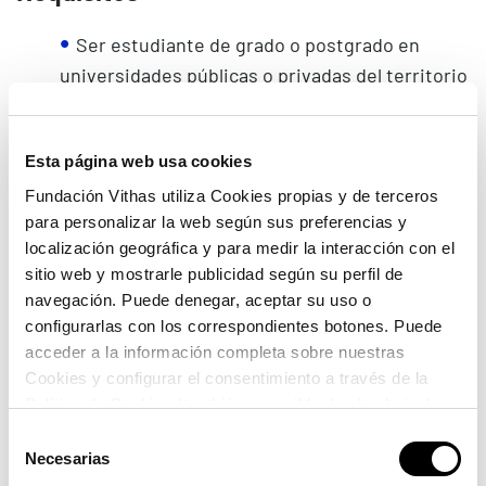
Ser estudiante de grado o postgrado en
universidades públicas o privadas del territorio
español o de países de la Unión Europea en las
áreas de biomedicina, matemáticas,
estadística o ingeniería.
Esta página web usa cookies
Fundación Vithas utiliza Cookies propias y de terceros
Presentar una carta de motivación
para personalizar la web según sus preferencias y
explicando su interés en realizar estudios
localización geográfica y para medir la interacción con el
epidemiológicos en un entorno hospitalario.
sitio web y mostrarle publicidad según su perfil de
Documentación requerida
navegación. Puede denegar, aceptar su uso o
configurarlas con los correspondientes botones. Puede
acceder a la información completa sobre nuestras
Solicitud cumplimentada.
Cookies y configurar el consentimiento a través de la
Currículum vitae.
Política de Cookies (también accesible desde el pie de
página). Alguna de las Cookies podría suponer una
Selección
Certificado de calificaciones.
transferencia de datos fuera del EEE (más información
Necesarias
de
en la Política de Cookies).