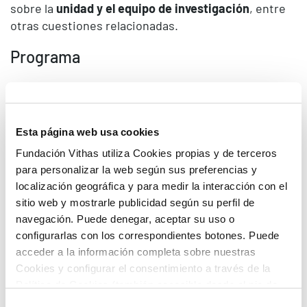
sobre la
unidad y el equipo de investigación
, entre
otras cuestiones relacionadas.
Programa
Crecimiento de Vithas y Red Interna Vithas
.
Dr. Ángel Ayuso. Fundación Vithas
Esta página web usa cookies
Roles, responsabilidades y entrenamiento
.
Fundación Vithas utiliza Cookies propias y de terceros
Mar Álvarez, directora de Operaciones de
para personalizar la web según sus preferencias y
Fundación Vithas
localización geográfica y para medir la interacción con el
Competencias y responsabilidades del
sitio web y mostrarle publicidad según su perfil de
equipo investigador y del centro de
navegación. Puede denegar, aceptar su uso o
investigación
. Pepa Almerich, coordinadora de
configurarlas con los correspondientes botones. Puede
la Unidad Investigación Clínica de Fundación
acceder a la información completa sobre nuestras
Vithas
Cookies y configurar el consentimiento a través de la
Política de Cookies (también accesible desde el pie de
Equipos e instalaciones.
Itziar Alcázar,
página). Alguna de las Cookies podría suponer una
Selección