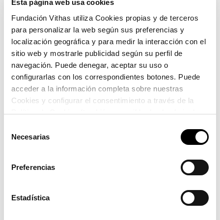
llevan a un diseño más eficiente en cada caso.
Esta página web usa cookies
Fundación Vithas utiliza Cookies propias y de terceros
El objetivo general de este programa formativo es
para personalizar la web según sus preferencias y
dotar a los y las
profesionales de enfermería de
localización geográfica y para medir la interacción con el
competencias prácticas para iniciarse en
sitio web y mostrarle publicidad según su perfil de
investigación
.
navegación. Puede denegar, aceptar su uso o
Detalles de la sesión:
configurarlas con los correspondientes botones. Puede
acceder a la información completa sobre nuestras
14 de abril 2026
Cookies y configurar el consentimiento a través de la
Política de Cookies (también accesible desde el pie de
Alejandro Pedromingo. Licenciado en
página). Alguna de las Cookies podría suponer una
Selección
Ciencias, Estadística e Investigación operativa.
transferencia de datos fuera del EEE (más información
Necesarias
de
Máster en Estadística Matemática con amplia
en la Política de Cookies).
consentimiento
experiencia en formación. Componente del
Preferencias
panel de revisores estadísticos de revistas
científicas.
Estadística
Online. Dos sesiones de hora y media: 12:30 y
16:00