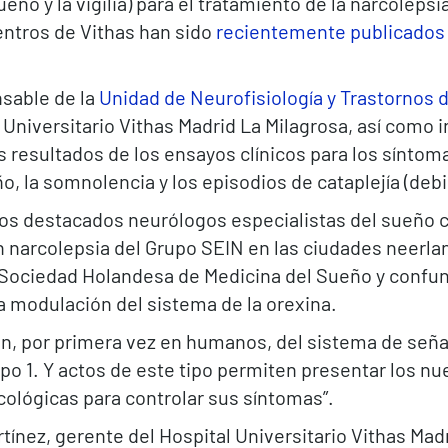
ño y la vigilia) para el tratamiento de la narcolepsia
entros de Vithas han sido
recientemente publicados e
nsable de la
Unidad de Neurofisiología y Trastornos 
l Universitario Vithas Madrid La Milagrosa, así como 
s resultados de los ensayos clínicos para los sínto
ño, la somnolencia y los episodios de cataplejía (deb
os destacados neurólogos especialistas del sueño c
n narcolepsia del Grupo SEIN en las ciudades neerl
 Sociedad Holandesa de Medicina del Sueño y confu
la modulación del sistema de la orexina.
ción, por primera vez en humanos, del sistema de señ
tipo 1. Y actos de este tipo permiten presentar los n
cológicas para controlar sus síntomas”.
tínez, gerente del Hospital Universitario Vithas Madr