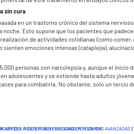
a sin cura
basada en un trastorno crónico del sistema nervio
e la noche. Esto supone que los pacientes que pade
ealización de actividades cotidianas (como comer, co
sienten emociones intensas (cataplejía), alucinacio
.000 personas con narcolepsia y, aunque el inicio 
en adolescentes y se extiende hasta adultos jóvenes.
caces para combatirla. No obstante, solo un tercio d
OR ARTÍCULO CIENTÍFICO PUBLICADO POR UN MIR
DICIÓN DEL MÁSTER UNIVERSITARIO EN TÉCNICAS AVANZADAS 