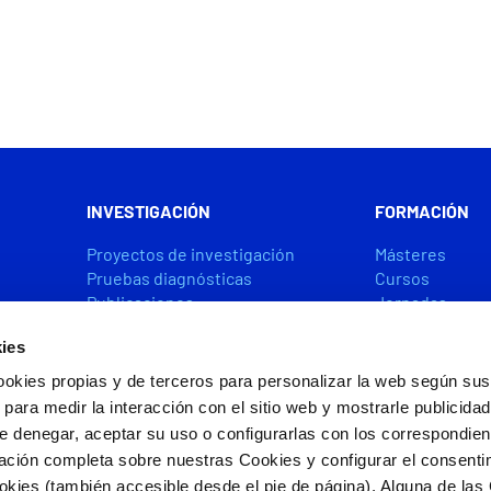
INVESTIGACIÓN
FORMACIÓN
Proyectos de investigación
Másteres
Pruebas diagnósticas
Cursos
Publicaciones
Jornadas
Premios y ayudas
Becas y Ayuda
ies
ookies propias y de terceros para personalizar la web según sus
CÁTEDRAS
ACCIÓN SOCIA
 para medir la interacción con el sitio web y mostrarle publicida
e denegar, aceptar su uso o configurarlas con los correspondie
ación completa sobre nuestras Cookies y configurar el consenti
ookies (también accesible desde el pie de página). Alguna de las