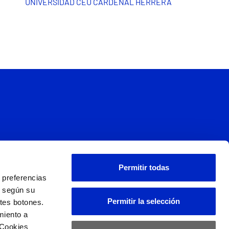
UNIVERSIDAD CEU CARDENAL HERRERA
s
Permitir todas
 preferencias
L
d según su
Permitir la selección
ntes botones.
miento a
 Cookies