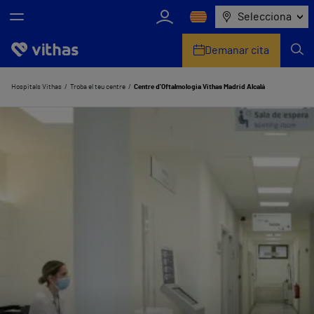
Selecciona
Demanar cita
Nosaltres
Hospitals Vithas
Troba el teu centre
Centre d'Oftalmologia Vithas Madrid Alcalá
Centres
Serveis de salut
Equip mèdic i assistencial
Informació útil
Sala de premsa