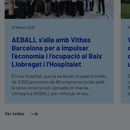
03 febrero 2026
1
AEBALL s’alia amb Vithas
Barcelona per a impulsar
l’economia i l’ocupació al Baix
Llobregat i l'Hospitalet
El nou hospital, que ja va donar ocupació a més
E
de 3.000 persones de 60 empreses locals amb
c
la seva construcció i posada en marxa,
3
s'integra a AEBALL per reforçar el seu
d
compromís amb el teixit productiu del territori.
d
Una representació d'empreses associades a
c
AEBALL ha visitat les instal·lacions de
d
Ver todas
l'hospital i ha conegut Vithas Empreses, una
1
proposta de serveis de salut integrals i
e
personalitzats per a companyies i els seus
V