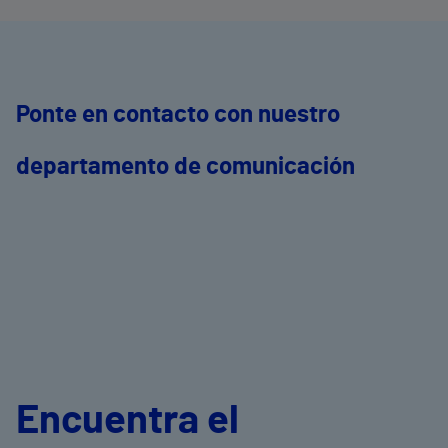
treballadors.
d
c
V
c
d
Ponte en contacto con nuestro
r
departamento de comunicación
Encuentra el