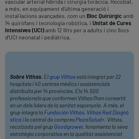
vascular arterial híbrida i cirurgia toràcica. Recolzat,
a més, en equipament d'última generació i
instal·lacions avançades, com un
Bloc Quirúrgic
amb
14 quiròfans i tecnologia robòtica, i
Unitat de Cures
Intensives (UCI)
amb 12 llits per a adults i cinc llocs
d'UCI neonatal i pediàtrica.
Sobre Vithas.
El
grup Vithas
està integrat per 22
hospitals i 40 centres mèdics i assistencials
distribuïts per 14 províncies. Els 14.500
professionals que conformen Vithas l’han convertit
en un dels líders de la sanitat espanyola. A més, el
grup integra la
Fundación Vithas
,
Vithas Red Diagnó
stica
i la central de compres
PlazaSalud+
. Vithas,
recolzada pel grup
Goodgrower
, fonamenta la seva
estratègia corporativa en la qualitat assistencial