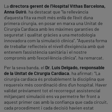
La
directora gerent de l’Hospital Vithas Barcelona,
Anna Guiró
, ha destacat que "la rellevància
d’aquesta fita va molt més enllà de l’èxit d´una
primera cirurgia, en posar en marxa una Unitat de
Cirurgia Cardíaca amb les màximes garanties de
seguretat i qualitat gràcies a una metodologia
innovadora com la simulació clínica". "Aquesta forma
de treballar reflecteix el nivell d’exigència amb què
entenem l’assistència sanitària i el nostre
compromís amb l’excel·lència clínica", ha remarcat.
Per la seva banda, el
Dr. Luis Delgado, responsable
de la Unitat de Cirurgia Cardíaca
, ha afirmat: “La
cirurgia cardíaca és probablement la disciplina que
requereix més coordinació dins d'un hospital. Haver
validat prèviament tot el recorregut assistencial
mitjançant simulació ens va permetre fer front a
aquest primer cas amb la confiança que cada circuit,
cada procediment i cada decisió havien estat