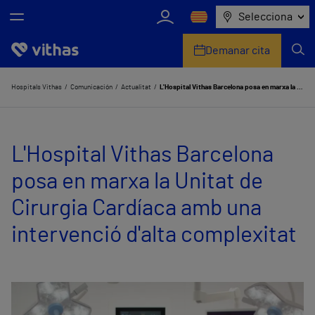
Selecciona
Demanar cita
Nosaltres
Hospitals Vithas
Comunicación
Actualitat
L'Hospital Vithas Barcelona posa en marxa la Unitat de Cirurgia Cardíaca amb una intervenció d'alta complexitat
Centres
L'Hospital Vithas Barcelona
Serveis de salut
posa en marxa la Unitat de
Equip mèdic i assistencial
Cirurgia Cardíaca amb una
Informació útil
intervenció d'alta complexitat
Sala de premsa