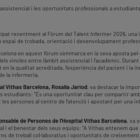
assistencial i les oportunitats professionals a estudiant
cipat recentment al Fòrum del Talent Infermer 2026, una i
un espai de trobada, orientació i desenvolupament profess
arcelona en aquest fòrum s´emmarca en la seva aposta pe
els vincles entre l´àmbit assistencial i l’acadèmic. Durant 
 en la qualitat acreditada, l'experiència del pacient i la i
de la infermeria.
tal Vithas Barcelona, Rosalía Jariod
, va destacar la impo
 als estudiants: “És una oportunitat clau per compartir am
 les persones al centre de l'atenció i apostant per una 
onsable de Persones de l'Hospital Vithas Barcelona
, va 
 i el benestar dels seus equips: "A Vithas entenem que a
rns de treball col·laboratius i oportunitats de creixemen