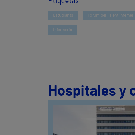
Etiquetas
Estudiants
Fòrum del Talent Infemer
Infermeria
Hospitales y 