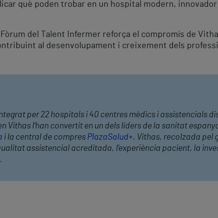
plicar què poden trobar en un hospital modern, innovad
l Fòrum del Talent Infermer reforça el compromís de Vithas
ontribuint al desenvolupament i creixement dels professio
ntegrat per 22 hospitals i 40 centres mèdics i assistencials dis
Vithas l’han convertit en un dels líders de la sanitat espanyo
a
i la central de compres
PlazaSalud+
. Vithas, recolzada pel
alitat assistencial acreditada, l’experiència pacient, la invest
.