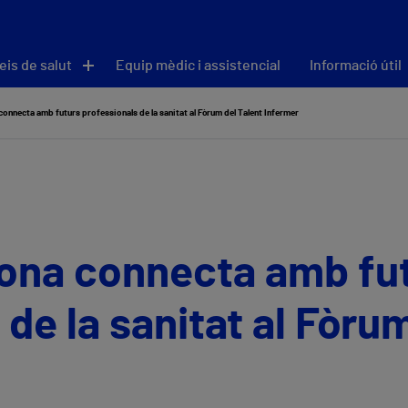
eis de salut
Equip mèdic i assistencial
Informació útil
connecta amb futurs professionals de la sanitat al Fòrum del Talent Infermer
lona connecta amb fu
de la sanitat al Fòru