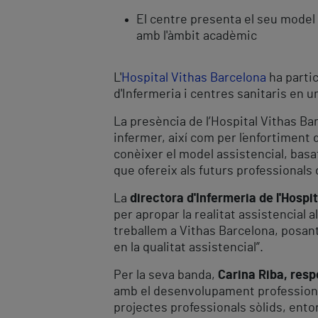
El centre presenta el seu model 
amb l'àmbit acadèmic
L'
Hospital Vithas Barcelona
ha parti
d'Infermeria i centres sanitaris en 
La presència de l’Hospital Vithas B
infermer, així com per l´enfortiment d
conèixer el model assistencial, basat
que ofereix als futurs professionals 
La
directora d'Infermeria de l'Hospi
per apropar la realitat assistencial
treballem a Vithas Barcelona, posant
en la qualitat assistencial”.
Per la seva banda,
Carina Riba, resp
amb el desenvolupament professional
projectes professionals sòlids, ento