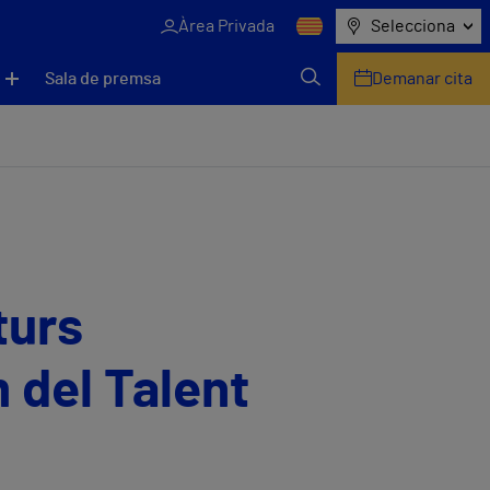
Àrea Privada
Selecciona
Sala de premsa
Demanar cita
turs
m del Talent