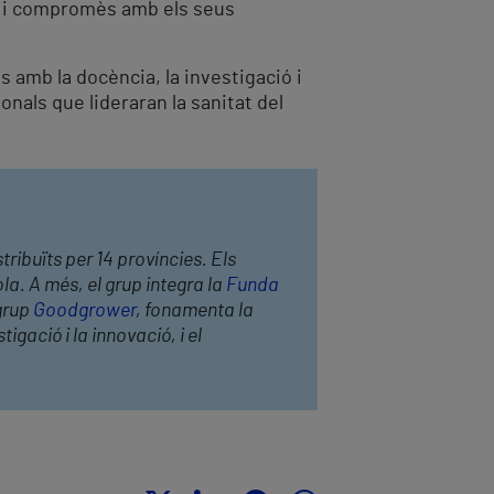
or i compromès amb els seus
 amb la docència, la investigació i
nals que lideraran la sanitat del
tribuïts per 14 províncies. Els
la. A més, el grup integra la
Funda
 grup
Goodgrower
, fonamenta la
igació i la innovació, i el