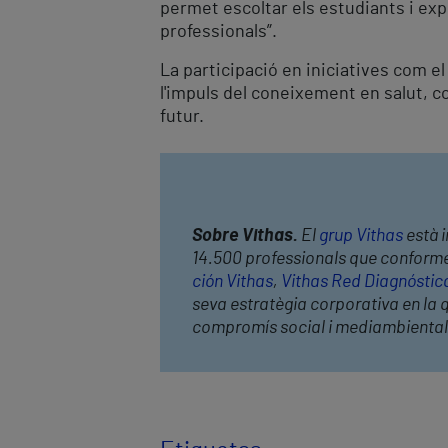
permet escoltar els estudiants i ex
professionals”.
La participació en iniciatives com e
l'impuls del coneixement en salut, c
futur.
Sobre Vithas.
El
grup Vithas
està i
14.500 professionals que conformen 
ción Vithas
,
Vithas Red Diagnóstic
seva estratègia corporativa en la qu
compromís social i mediambiental