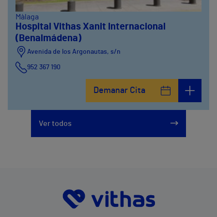
Màlaga
Hospital Vithas Xanit Internacional
(Benalmádena)
Avenida de los Argonautas, s/n
952 367 190
Avenida del Cosmo , 4
Demanar Cita
952 56 19 51
Ver todos