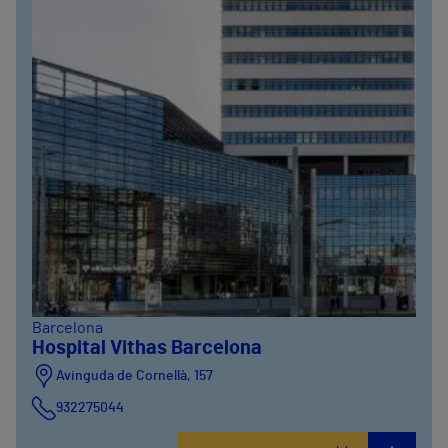
Barcelona
Hospital Vithas Barcelona
Avinguda de Cornellà, 157
932275044