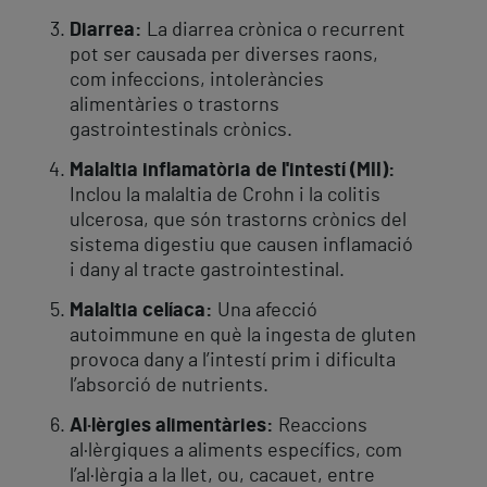
Diarrea:
La diarrea crònica o recurrent
pot ser causada per diverses raons,
com infeccions, intoleràncies
alimentàries o trastorns
gastrointestinals crònics.
Malaltia inflamatòria de l'intestí (MII):
Inclou la malaltia de Crohn i la colitis
ulcerosa, que són trastorns crònics del
sistema digestiu que causen inflamació
i dany al tracte gastrointestinal.
Malaltia celíaca:
Una afecció
autoimmune en què la ingesta de gluten
provoca dany a l’intestí prim i dificulta
l’absorció de nutrients.
Al·lèrgies alimentàries:
Reaccions
al·lèrgiques a aliments específics, com
l’al·lèrgia a la llet, ou, cacauet, entre