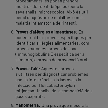
procediments, es poden prendre
mostres de teixit (biòpsies) per a la
seva anàlisi microscòpica. Això és útil
per al diagnòstic de malalties com la
malaltia inflamatòria de l’intestí.
Proves d'al·lèrgies alimentàries:
Es
poden realitzar proves específiques per
identificar al·lèrgies alimentàries, com
proves cutànies, proves de sang
(immunoglobulina E específica per a
aliments) o proves de provocació oral.
Proves d’alè:
Aquestes proves
s’utilitzen per diagnosticar problemes
com la intolerància a la lactosa o la
infecció per Helicobacter pylori
mitjançant l’anàlisi de la composició dels
gasos expirats.
Manometria:
Una prova que mesura la