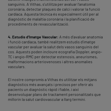
sanguinis. A Vithas, s’utilitza per avaluar l’anatomia
coronària, detectar plaques de calci i valorar la funció
cardíaca. Aquesta tècnica és especialment útil per al
diagnòstic de malaltia coronària i la planificació de
procediments de revascularització.
4. Estudis d’Imatge Vascular:
A més d’avaluar anatomia
i funció cardíaca, també realitzem estudis d’imatge
vascular per avaluar la salut dels vasos sanguinis del
cos. Aquests poden incloure ecografia Doppler, angio-
TC i angio-RMC per detectar estenosis, aneurismes,
malformacions arteriovenoses i altres anomalies
vasculars.
El nostre compromís a Vithas és utilitzar els mitjans
diagnòstics més avançats i precisos per oferir als
pacients un diagnòstic ràpid i fiable, i així
desenvolupar plans de tractament personalitzats que
millorin la salut cardiovascular a llarg termini.