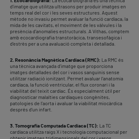
1. Ecocardiografia:
La ecocardiografia és una tècnica
d’imatge que utilitza ultrasons per produir imatges en
temps real del cor i les seves estructures. Aquest
mètode no invasiu permet avaluar la funció cardíaca, la
mida de les cavitats, el moviment de les vàlvules i la
presència d’anomalies estructurals. A Vithas, comptem
amb ecocardiografia transtoràcica, transesofàgica i
d’estrès per a una avaluació completa i detallada.
2. Resonància Magnètica Cardíaca (RMC):
La RMC és
una tècnica avançada d’imatge que proporciona
imatges detallades del cor i vasos sanguinis sense
utilitzar radiació ionitzant. Permet avaluar l’anatomia
cardíaca, la funció ventricular, el flux coronari i la
viabilitat del teixit cardíac. És especialment útil per
diagnosticar malalties cardíaques congènites,
patologies de l’aorta i avaluar la viabilitat miocàrdica
després d’un infart.
3. Tomografia Computada Cardíaca (TC):
La TC
cardíaca utilitza raigs X i tecnologia computacional per
obtenir imatges tridimensionals del cor i vasos