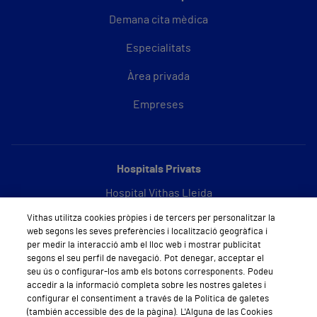
Demana cita mèdica
Especialitats
Àrea privada
Empreses
Hospitals Privats
Hospital Vithas Lleida
Vithas utilitza cookies pròpies i de tercers per personalitzar la
Hospital Vithas Barcelona
web segons les seves preferències i localització geogràfica i
per medir la interacció amb el lloc web i mostrar publicitat
segons el seu perfil de navegació. Pot denegar, acceptar el
seu ús o configurar-los amb els botons corresponents. Podeu
Sobre Vithas
accedir a la informació completa sobre les nostres galetes i
configurar el consentiment a través de la Política de galetes
Qui som
(también accessible des de la pàgina). L'Alguna de las Cookies