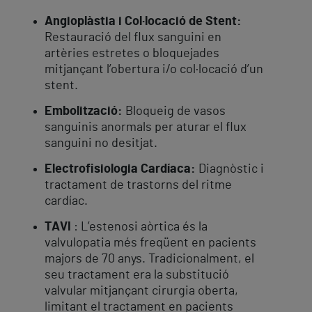
Angioplàstia i Col·locació de Stent:
Restauració del flux sanguini en
artèries estretes o bloquejades
mitjançant l’obertura i/o col·locació d’un
stent.
Embolització:
Bloqueig de vasos
sanguinis anormals per aturar el flux
sanguini no desitjat.
Electrofisiologia Cardíaca:
Diagnòstic i
tractament de trastorns del ritme
cardíac.
TAVI
: L’estenosi aòrtica és la
valvulopatia més freqüent en pacients
majors de 70 anys. Tradicionalment, el
seu tractament era la substitució
valvular mitjançant cirurgia oberta,
limitant el tractament en pacients