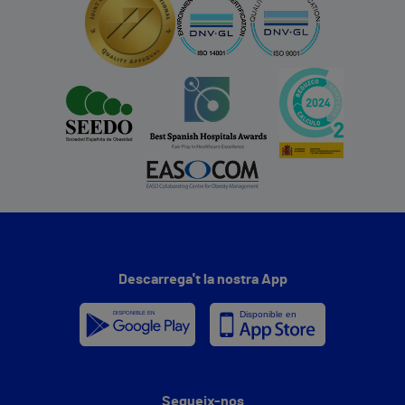
Descarrega't la nostra App
Segueix-nos