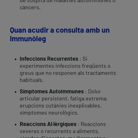
de sospita de malalties autoimmunes o
càncers.
Quan acudir a consulta amb un
Immunòleg
Infeccions Recurrentes
: Si
experimentes infeccions freqüents o
greus que no responen als tractaments
habituals.
Símptomes Autoimmunes
: Dolor
articular persistent, fatiga extrema,
erupcions cutànies inexplicables,
símptomes neurològics.
Reaccions Al·lèrgiques
: Reaccions
severes o recurrents a aliments,