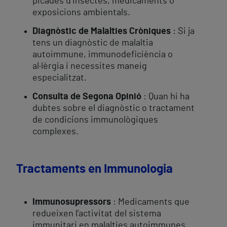
picades d’insectes, medicaments o
exposicions ambientals.
Diagnòstic de Malalties Cròniques
: Si ja
tens un diagnòstic de malaltia
autoimmune, immunodeficiència o
al·lèrgia i necessites maneig
especialitzat.
Consulta de Segona Opinió
: Quan hi ha
dubtes sobre el diagnòstic o tractament
de condicions immunològiques
complexes.
Tractaments en Immunologia
Immunosupressors
: Medicaments que
redueixen l’activitat del sistema
immunitari en malalties autoimmunes.