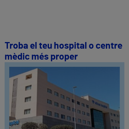
Troba el teu hospital o centre
mèdic més proper