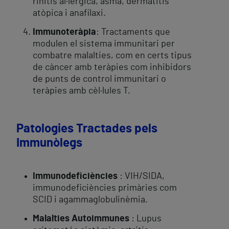
rinitis al·lèrgica, asma, dermatitis
atòpica i anafilaxi.
Immunoteràpia
: Tractaments que
modulen el sistema immunitari per
combatre malalties, com en certs tipus
de càncer amb teràpies com inhibidors
de punts de control immunitari o
teràpies amb cèl·lules T.
Patologies Tractades pels
Immunòlegs
Immunodeficiències
: VIH/SIDA,
immunodeficiències primàries com
SCID i agammaglobulinèmia.
Malalties Autoimmunes
: Lupus