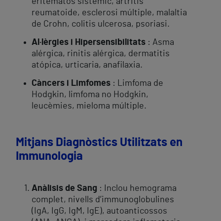
eritematós sistèmic, artritis
reumatoide, esclerosi múltiple, malaltia
de Crohn, colitis ulcerosa, psoriasi.
Al·lèrgies i Hipersensibilitats
: Asma
alérgica, rinitis alérgica, dermatitis
atópica, urticaria, anafilaxia.
Càncers i Limfomes
: Limfoma de
Hodgkin, limfoma no Hodgkin,
leucèmies, mieloma múltiple.
Mitjans Diagnòstics Utilitzats en
Immunologia
Anàlisis de Sang
: Inclou hemograma
complet, nivells d’immunoglobulines
(IgA, IgG, IgM, IgE), autoanticossos