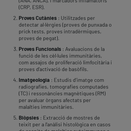
(ANA, ANCA), i marcadors inflamatoris
(CRP, ESR).
Proves Cutànies
: Utilitzades per
detectar al·lèrgies (proves de punxada o
prick tests, proves intradèrmiques,
proves de pegat).
Proves Funcionals
: Avaluacions de la
funció de les cèl·lules immunitàries,
com assajos de proliferació limfocitària i
proves d’activació de basòfils.
Imatgeologia
: Estudis d’imatge com
radiografies, tomografies computades
(TC) i ressonàncies magnètiques (RM)
per avaluar òrgans afectats per
malalties immunitàries.
Biòpsies
: Extracció de mostres de
teixit per a l’anàlisi histològica en casos