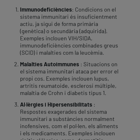
Immunodeficiències
: Condicions on el
sistema immunitari és insuficientment
actiu, ja sigui de forma primària
(genètica) o secundària (adquirida).
Exemples inclouen VIH/SIDA,
immunodeficiències combinades greus
(SCID) i malalties com la leucèmia.
Malalties Autoimmunes
: Situacions on
el sistema immunitari ataca per error el
propi cos. Exemples inclouen lupus,
artritis reumatoide, esclerosi múltiple,
malaltia de Crohn i diabetis tipus 1.
Al·lèrgies i Hipersensibilitats
:
Respostes exagerades del sistema
immunitari a substàncies normalment
inofensives, com el pol·len, els aliments
i els medicaments. Exemples inclouen