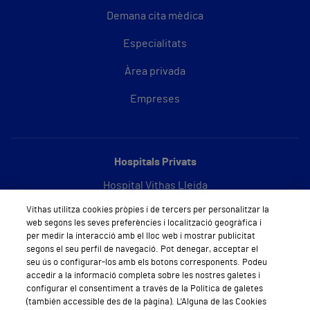
Demana cita mèdica
Especialitats
Àrea privada
Empreses
Hospitals Privats
Hospital Vithas Lleida
Vithas utilitza cookies pròpies i de tercers per personalitzar la
Hospital Vithas Barcelona
web segons les seves preferències i localització geogràfica i
per medir la interacció amb el lloc web i mostrar publicitat
segons el seu perfil de navegació. Pot denegar, acceptar el
seu ús o configurar-los amb els botons corresponents. Podeu
Sobre Vithas
accedir a la informació completa sobre les nostres galetes i
configurar el consentiment a través de la Política de galetes
Qui som
(también accessible des de la pàgina). L'Alguna de las Cookies