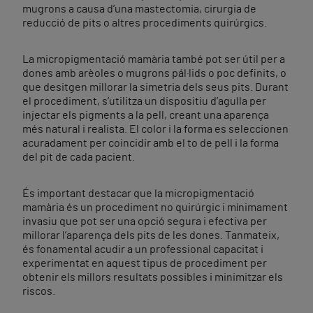
mugrons a causa d’una mastectomia, cirurgia de
reducció de pits o altres procediments quirúrgics.
La micropigmentació mamària també pot ser útil per a
dones amb arèoles o mugrons pál·lids o poc definits, o
que desitgen millorar la simetria dels seus pits. Durant
el procediment, s’utilitza un dispositiu d’agulla per
injectar els pigments a la pell, creant una aparença
més natural i realista. El color i la forma es seleccionen
acuradament per coincidir amb el to de pell i la forma
del pit de cada pacient.
És important destacar que la micropigmentació
mamària és un procediment no quirúrgic i mínimament
invasiu que pot ser una opció segura i efectiva per
millorar l’aparença dels pits de les dones. Tanmateix,
és fonamental acudir a un professional capacitat i
experimentat en aquest tipus de procediment per
obtenir els millors resultats possibles i minimitzar els
riscos.