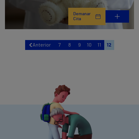
Demanar
Cita
Anterior
7
8
9
10
11
12