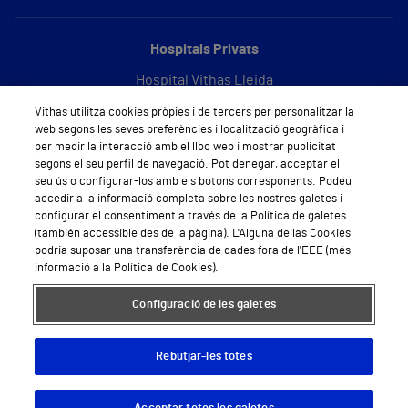
Hospitals Privats
Hospital Vithas Lleida
Vithas utilitza cookies pròpies i de tercers per personalitzar la
Hospital Vithas Barcelona
web segons les seves preferències i localització geogràfica i
per medir la interacció amb el lloc web i mostrar publicitat
segons el seu perfil de navegació. Pot denegar, acceptar el
seu ús o configurar-los amb els botons corresponents. Podeu
Sobre Vithas
accedir a la informació completa sobre les nostres galetes i
configurar el consentiment a través de la Política de galetes
Qui som
(también accessible des de la pàgina). L'Alguna de las Cookies
podria suposar una transferència de dades fora de l'EEE (més
Treballar a Vithas
informació a la Política de Cookies).
Sala de premsa
Configuració de les galetes
Rebutjar-les totes
Avís legal - Condicions d'ús
Política de galetes
Política de privadesa