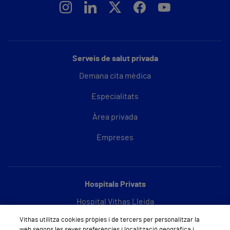
Serveis de salut privada
Demana cita mèdica
Especialitats
Àrea privada
Empreses
Hospitals Privats
Hospital Vithas Lleida
Vithas utilitza cookies pròpies i de tercers per personalitzar la
Hospital Vithas Barcelona
web segons les seves preferències i localització geogràfica i