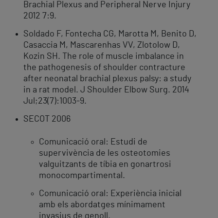
Brachial Plexus and Peripheral Nerve Injury
2012 7:9.
Soldado F, Fontecha CG, Marotta M, Benito D,
Casaccia M, Mascarenhas VV, Zlotolow D,
Kozin SH. The role of muscle imbalance in
the pathogenesis of shoulder contracture
after neonatal brachial plexus palsy: a study
in a rat model. J Shoulder Elbow Surg. 2014
Jul;23(7):1003-9.
SECOT 2006
Comunicació oral: Estudi de
supervivència de les osteotomies
valguitzants de tíbia en gonartrosi
monocompartimental.
Comunicació oral: Experiència inicial
amb els abordatges mínimament
invasius de genoll.