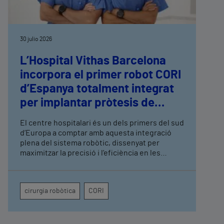
30 julio 2026
L’Hospital Vithas Barcelona
incorpora el primer robot CORI
d’Espanya totalment integrat
per implantar pròtesis de
genoll i maluc
El centre hospitalari és un dels primers del sud
d’Europa a comptar amb aquesta integració
plena del sistema robòtic, dissenyat per
maximitzar la precisió i l’eficiència en les
cirurgies protètiques L’aposta de l’hospital per
la cirurgia robòtica d’alta precisió també inclou
els robots Mazor, per a la cirurgia de columna, i
cirurgia robòtica
CORI
Da Vinci Xi, amb diverses aplicacions en
urologia, ginecologia, cirurgia colorectal i
toràcica, entre d’altres