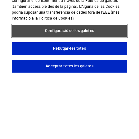
configurar el consentiment a través de la Política de galetes
(también accessible des de la pàgina). L'Alguna de las Cookies
podria suposar una transferència de dades fora de l'EEE (més
informació a la Política de Cookies).
Hospitals Privats
Configuració de les galetes
Hospital Vithas Lleida
Rebutjar-les totes
Hospital Vithas Barcelona
Acceptar totes les galetes
Descargar App
Pedir cita
Sobre Vithas
Qui som
Treballar a Vithas
Sala de premsa