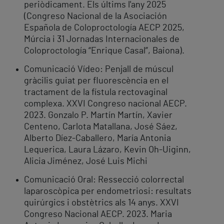
periòdicament. Els últims l'any 2025
(Congreso Nacional de la Asociación
Española de Coloproctología AECP 2025,
Múrcia i 31 Jornadas Internacionales de
Coloproctología “Enrique Casal”, Baiona).
Comunicació Vídeo: Penjall de múscul
gràcilis guiat per fluorescència en el
tractament de la fístula rectovaginal
complexa. XXVI Congreso nacional AECP.
2023. Gonzalo P. Martín Martín, Xavier
Centeno, Carlota Matallana, José Sáez,
Alberto Díez-Caballero, María Antonia
Lequerica, Laura Lázaro, Kevin Oh-Uiginn,
Alicia Jiménez, José Luis Michi
Comunicació Oral: Ressecció colorrectal
laparoscòpica per endometriosi: resultats
quirúrgics i obstètrics als 14 anys. XXVI
Congreso Nacional AECP. 2023. Maria