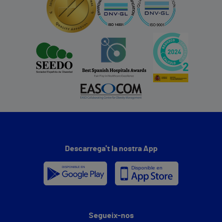
Descarrega't la nostra App
Segueix-nos