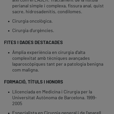
així com el LÀSER. Tractament de la fístula
perianal simple i complexa, fissura anal, quist
sacre, hidrosadenitis, condilomes.
Cirurgia oncològica.
Cirurgia d'urgències.
FITES I DADES DESTACADES
Àmplia experiència en cirurgia d'alta
complexitat amb tècniques avançades
laparoscòpiques tant per a patologia benigna
com maligna.
FORMACIÓ, TÍTULS I HONORS
Llicenciada en Medicina i Cirurgia per la
Universitat Autònoma de Barcelona. 1999-
2005
Especialista en Cirurgia general i de l'aparell