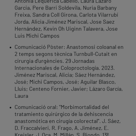
Antonia Lequerica Cabello, Laura Lazaro
Garcia, Pere Barri Soldevila, Nuria Barbany
Freixa, Sandra Coll Girona, Carlota Vilarrubí
Jorda, Alicia Jiménez Mariscal, Jose Saez
Hernández, Kevin Oh Uiginn Talavera, Jose
Luis Michi Campos
Comunicació Pòster: Anastomosi coloanal en
2 temps segons tècnica Turnbull-Cutait en
cirurgia d'urgències. 29 Jornadas
Internacionales de Coloproctología. 2023.
Jiménez Mariscal, Alicia; Sáez Hernández,
José; Michi Campos, José; Aguilar Blasco,
Lluis; Centeno Fornier, Javier; Lázaro García,
Laura
Comunicació oral: "Morbimortalidad del
tratamiento quirúrgico de la dehiscencia
anastomótica en cirugía colorectal". J. Sáez,
D. Fraccalvieri, R. Frago, A. Jiménez, E.
Kreisler, J. Oca, M. Millán, S. Biondo. 13ª