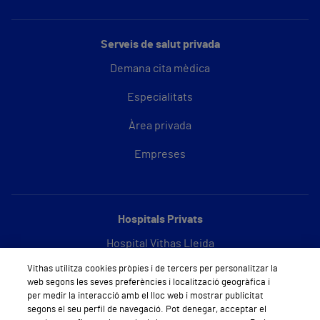
Serveis de salut privada
Demana cita mèdica
Especialitats
Àrea privada
Empreses
Hospitals Privats
Hospital Vithas Lleida
Vithas utilitza cookies pròpies i de tercers per personalitzar la
Hospital Vithas Barcelona
web segons les seves preferències i localització geogràfica i
per medir la interacció amb el lloc web i mostrar publicitat
segons el seu perfil de navegació. Pot denegar, acceptar el