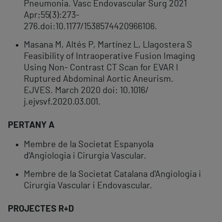
Pneumonia. Vasc Endovascular Surg 2021
Apr;55(3):273-
276.doi:10.1177/1538574420966106.
Masana M, Altés P, Martínez L, Llagostera S
Feasibility of Intraoperative Fusion Imaging
Using Non- Contrast CT Scan for EVAR I
Ruptured Abdominal Aortic Aneurism.
EJVES. March 2020 doi: 10.1016/
j.ejvsvf.2020.03.001.
PERTANY A
Membre de la Societat Espanyola
d'Angiologia i Cirurgia Vascular.
Membre de la Societat Catalana d'Angiologia i
Cirurgia Vascular i Endovascular.
PROJECTES R+D