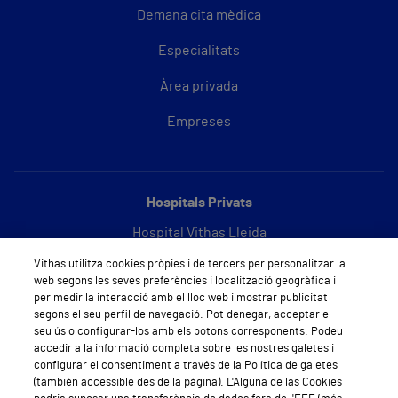
Demana cita mèdica
Especialitats
Àrea privada
Empreses
Hospitals Privats
Hospital Vithas Lleida
Vithas utilitza cookies pròpies i de tercers per personalitzar la
Hospital Vithas Barcelona
web segons les seves preferències i localització geogràfica i
per medir la interacció amb el lloc web i mostrar publicitat
segons el seu perfil de navegació. Pot denegar, acceptar el
seu ús o configurar-los amb els botons corresponents. Podeu
Sobre Vithas
accedir a la informació completa sobre les nostres galetes i
configurar el consentiment a través de la Política de galetes
Qui som
(también accessible des de la pàgina). L'Alguna de las Cookies