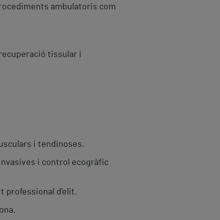
n procediments ambulatoris com
recuperació tissular i
usculars i tendinoses.
nvasives i control ecogràfic
professional d'elit.
ona.