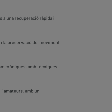
 a una recuperació ràpida i
al i la preservació del moviment
 com cròniques, amb tècniques
t i amateurs, amb un