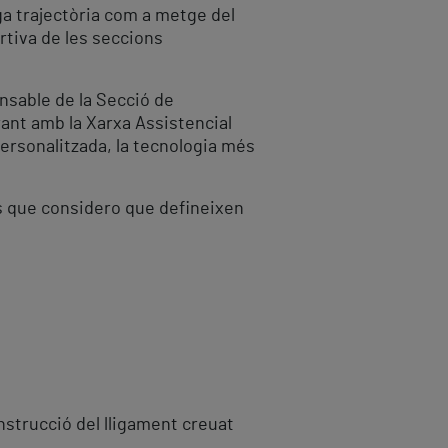
rga trajectòria com a metge del
tiva de les seccions
onsable de la Secció de
rant amb la Xarxa Assistencial
personalitzada, la tecnologia més
ts que considero que defineixen
nstrucció del lligament creuat