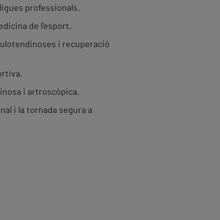
lligues professionals.
dicina de l'esport.
culotendinoses i recuperació
rtiva.
nosa i artroscòpica.
nal i la tornada segura a