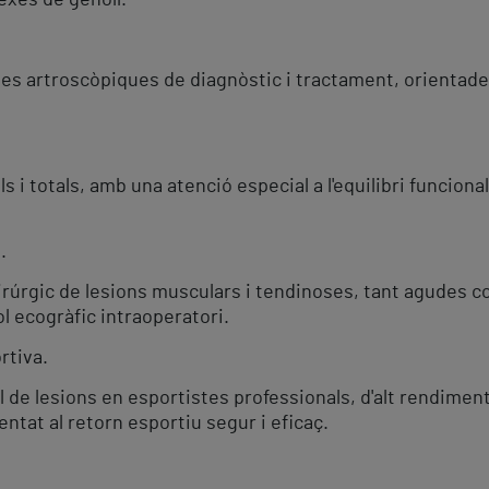
exes de genoll.
es artroscòpiques de diagnòstic i tractament, orientades
s i totals, amb una atenció especial a l'equilibri funcion
.
uirúrgic de lesions musculars i tendinoses, tant agudes
l ecogràfic intraoperatori.
rtiva.
l de lesions en esportistes professionals, d'alt rendimen
ntat al retorn esportiu segur i eficaç.