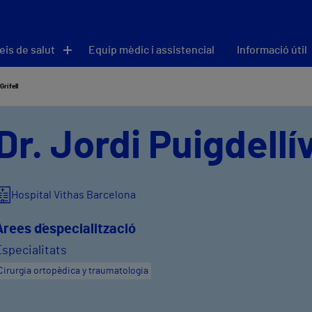
eis de salut
Equip mèdic i assistencial
Informació útil
Grifell
Dr. Jordi Puigdellív
Hospital Vithas Barcelona
Àrees d´especialització
specialitats
Cirurgia ortopèdica y traumatologia