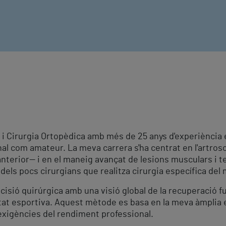
 i Cirurgia Ortopèdica amb més de 25 anys d'experiència 
onal com amateur. La meva carrera s'ha centrat en l'artro
 anterior— i en el maneig avançat de lesions musculars i
 dels pocs cirurgians que realitza cirurgia específica del 
isió quirúrgica amb una visió global de la recuperació f
itat esportiva. Aquest mètode es basa en la meva àmplia exp
xigències del rendiment professional.