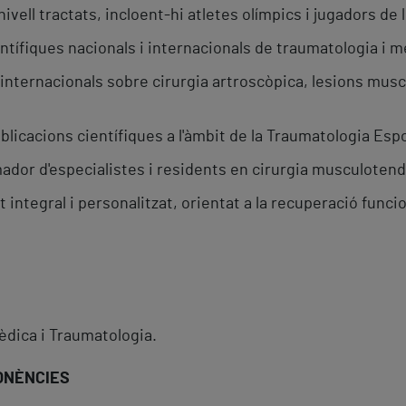
nivell tractats, incloent-hi atletes olímpics i jugadors de 
tífiques nacionals i internacionals de traumatologia i me
internacionals sobre cirurgia artroscòpica, lesions mus
blicacions científiques a l'àmbit de la Traumatologia Espo
or d'especialistes i residents en cirurgia musculotendi
ntegral i personalitzat, orientat a la recuperació funcio
èdica i Traumatologia.
ONÈNCIES