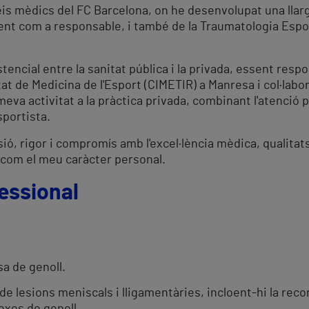
eis mèdics del FC Barcelona, ​​on he desenvolupat una lla
nt com a responsable, i també de la Traumatologia Espor
encial entre la sanitat pública i la privada, essent resp
at de Medicina de l'Esport (CIMETIR) a Manresa i col·labo
meva activitat a la pràctica privada, combinant l'atenció 
sportista.
sió, rigor i compromís amb l'excel·lència mèdica, qualita
 com el meu caràcter personal.
essional
sa de genoll.
e lesions meniscals i lligamentàries, incloent-hi la reco