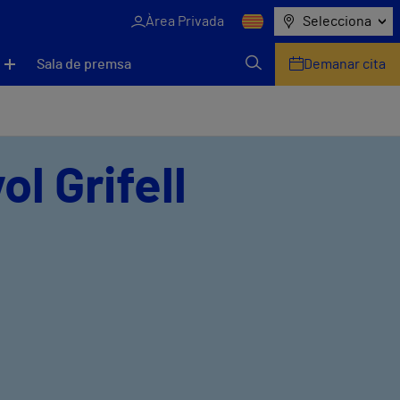
Àrea Privada
Selecciona
Sala de premsa
Demanar cita
ol Grifell