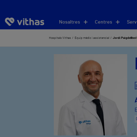
Nosaltres
Centres
Serv
Hospitals Vithas
Equip mèdic i assistencial
Jordi Puigdellívol 
E