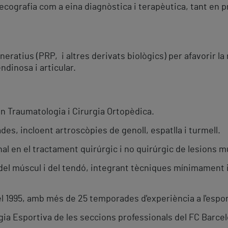
l'ecografia com a eina diagnòstica i terapèutica, tant e
ratius (PRP, i altres derivats biològics) per afavorir la 
ndinosa i articular.
n Traumatologia i Cirurgia Ortopèdica.
des, incloent artroscòpies de genoll, espatlla i turmell.
nal en el tractament quirúrgic i no quirúrgic de lesions m
 del múscul i del tendó, integrant tècniques mínimament i
 1995, amb més de 25 temporades d'experiència a l'esport 
ia Esportiva de les seccions professionals del FC Barcel