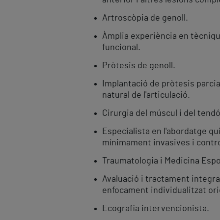
anterior i altres lesions compl
Artroscòpia de genoll.
Àmplia experiència en tècniqu
funcional.
Pròtesis de genoll.
Implantació de pròtesis parcial
natural de l'articulació.
Cirurgia del múscul i del tendó
Especialista en l'abordatge q
mínimament invasives i contro
Traumatologia i Medicina Espo
Avaluació i tractament integra
enfocament individualitzat orie
Ecografia intervencionista.