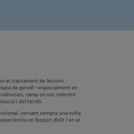
en el tractament de lesions
scòpia de genoll —especialment en
 tendinoses, camp on sóc referent
múscul i del tendó.
uncional, cercant sempre una volta
eriència en l'esport d'elit i en el