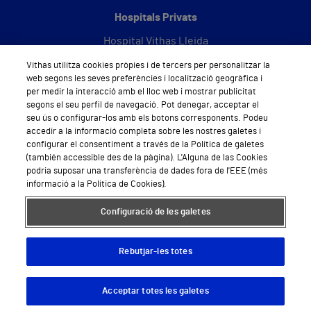
Hospitals Privats
Hospital Vithas Lleida
Vithas utilitza cookies pròpies i de tercers per personalitzar la
Hospital Vithas Barcelona
web segons les seves preferències i localització geogràfica i
per medir la interacció amb el lloc web i mostrar publicitat
segons el seu perfil de navegació. Pot denegar, acceptar el
seu ús o configurar-los amb els botons corresponents. Podeu
Sobre Vithas
accedir a la informació completa sobre les nostres galetes i
configurar el consentiment a través de la Política de galetes
Qui som
(también accessible des de la pàgina). L'Alguna de las Cookies
podria suposar una transferència de dades fora de l'EEE (més
Treballar a Vithas
informació a la Política de Cookies).
Sala de premsa
Configuració de les galetes
Rebutjar-les totes
Avís legal - Condicions d'ús
Política de galetes
Política de privadesa
Acceptar totes les galetes
Descargar App
Pedir cita
© 2026 Vithas. Tots els drets reservats