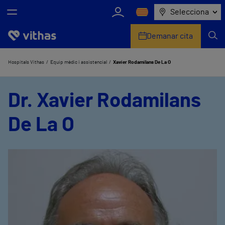
Selecciona
Demanar cita
Nosaltres
Hospitals Vithas
Equip mèdic i assistencial
Xavier Rodamilans De La O
Centres
Dr. Xavier Rodamilans
Serveis de salut
De La O
Equip mèdic i assistencial
Informació útil
Sala de premsa