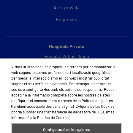
Àrea privada
Empreses
Hospitals Privats
Hospital Vithas Lleida
Vithas utilitza cookies pròpies i de tercers per personalitzar la
Hospital Vithas Barcelona
web segons les seves preferències i localització geogràfica i
per medir la interacció amb el lloc web i mostrar publicitat
segons el seu perfil de navegació. Pot denegar, acceptar el
seu ús o configurar-los amb els botons corresponents. Podeu
Sobre Vithas
accedir a la informació completa sobre les nostres galetes i
configurar el consentiment a través de la Política de galetes
Qui som
(también accessible des de la pàgina). L'Alguna de las Cookies
podria suposar una transferència de dades fora de l'EEE (més
Treballar a Vithas
informació a la Política de Cookies).
Sala de premsa
Configuració de les galetes