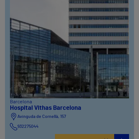
Barcelona
Hospital Vithas Barcelona
Avinguda de Cornellà, 157
932275044