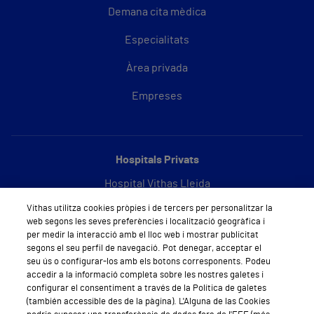
Demana cita mèdica
Especialitats
Àrea privada
Empreses
Hospitals Privats
Hospital Vithas Lleida
Vithas utilitza cookies pròpies i de tercers per personalitzar la
Hospital Vithas Barcelona
web segons les seves preferències i localització geogràfica i
per medir la interacció amb el lloc web i mostrar publicitat
segons el seu perfil de navegació. Pot denegar, acceptar el
seu ús o configurar-los amb els botons corresponents. Podeu
Sobre Vithas
accedir a la informació completa sobre les nostres galetes i
configurar el consentiment a través de la Política de galetes
Qui som
(también accessible des de la pàgina). L'Alguna de las Cookies