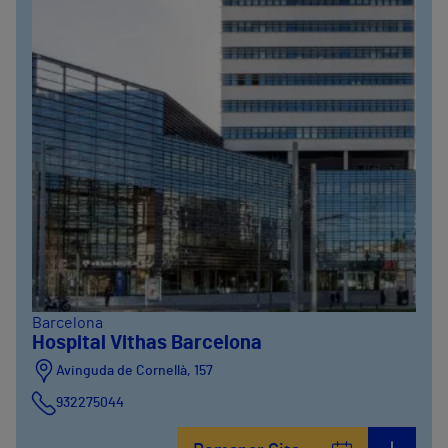
Barcelona
Hospital Vithas Barcelona
Avinguda de Cornellà, 157
932275044