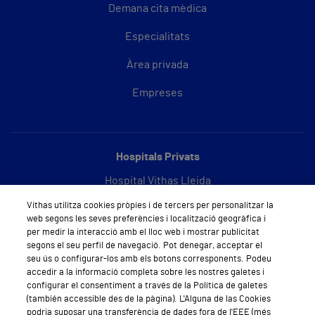
Demana cita mèdica
Especialitats
Àrea privada
Empreses
Hospitals Privats
Hospital Vithas Lleida
Vithas utilitza cookies pròpies i de tercers per personalitzar la
Hospital Vithas Barcelona
web segons les seves preferències i localització geogràfica i
per medir la interacció amb el lloc web i mostrar publicitat
segons el seu perfil de navegació. Pot denegar, acceptar el
seu ús o configurar-los amb els botons corresponents. Podeu
Sobre Vithas
accedir a la informació completa sobre les nostres galetes i
configurar el consentiment a través de la Política de galetes
Qui som
(también accessible des de la pàgina). L'Alguna de las Cookies
podria suposar una transferència de dades fora de l'EEE (més