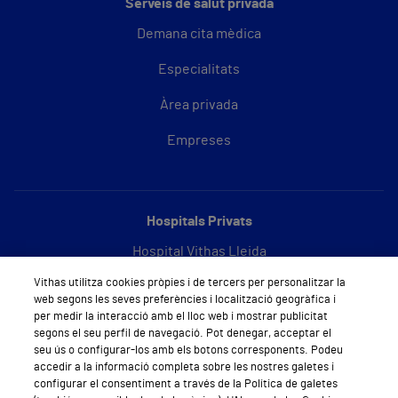
Serveis de salut privada
Demana cita mèdica
Especialitats
Àrea privada
Empreses
Hospitals Privats
Hospital Vithas Lleida
Vithas utilitza cookies pròpies i de tercers per personalitzar la
Hospital Vithas Barcelona
web segons les seves preferències i localització geogràfica i
per medir la interacció amb el lloc web i mostrar publicitat
segons el seu perfil de navegació. Pot denegar, acceptar el
seu ús o configurar-los amb els botons corresponents. Podeu
Sobre Vithas
accedir a la informació completa sobre les nostres galetes i
configurar el consentiment a través de la Política de galetes