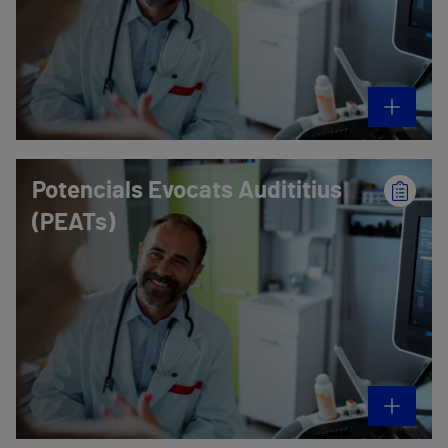
Potencials Evocats Audititius
(PEATs)