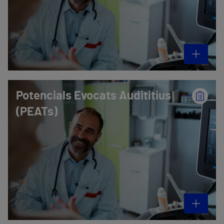
Potencials Evocats Audititius
(PEATs)