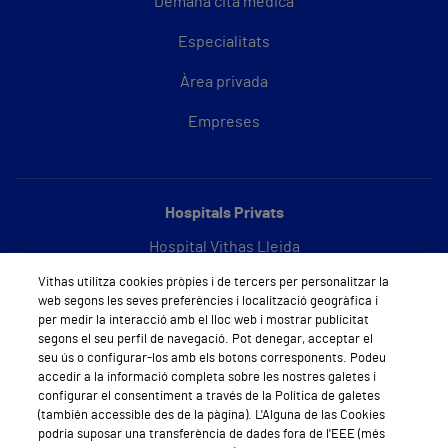
Demana cita mèdica
Especialitats
Àrea privada
Empreses
Hospitals Privats
Hospital Vithas Lleida
Vithas utilitza cookies pròpies i de tercers per personalitzar la
Hospital Vithas Barcelona
web segons les seves preferències i localització geogràfica i
per medir la interacció amb el lloc web i mostrar publicitat
segons el seu perfil de navegació. Pot denegar, acceptar el
seu ús o configurar-los amb els botons corresponents. Podeu
Sobre Vithas
accedir a la informació completa sobre les nostres galetes i
configurar el consentiment a través de la Política de galetes
Qui som
(también accessible des de la pàgina). L'Alguna de las Cookies
podria suposar una transferència de dades fora de l'EEE (més