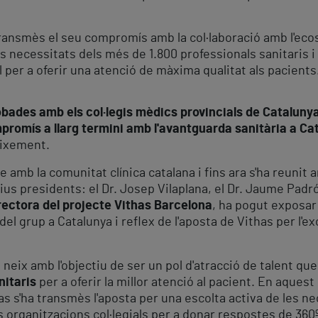
transmès el seu compromís amb la col·laboració amb l'ec
les necessitats dels més de 1.800 professionals sanitaris i
l per a oferir una atenció de màxima qualitat als pacients
obades amb els col·legis mèdics provincials de Cataluny
promís a llarg termini amb l'avantguarda sanitària a Ca
eixement.
 amb la comunitat clínica catalana i fins ara s'ha reunit 
ius presidents: el Dr. Josep Vilaplana, el Dr. Jaume Padró
rectora del projecte Vithas Barcelona
, ha pogut exposar 
l grup a Catalunya i reflex de l'aposta de Vithas per l'exc
al neix amb l'objectiu de ser un pol d'atracció de talent 
nitaris
per a oferir la millor atenció al pacient. En aquest 
as s'ha transmès l'aposta per una escolta activa de les n
es organitzacions col·legials per a donar respostes de 360º