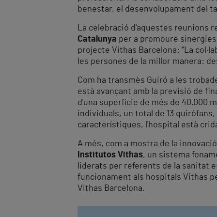
benestar, el desenvolupament del tal
La celebració d'aquestes reunions re
Catalunya
per a promoure sinergies q
projecte Vithas Barcelona: “La col·la
les persones de la millor manera: des
Com ha transmès Guiró a les trobades
està avançant amb la previsió de fina
d'una superfície de més de 40.000 me
individuals, un total de 13 quiròfans
característiques, l'hospital està crid
A més, com a mostra de la innovació d
Institutos Vithas
, un sistema foname
liderats per referents de la sanitat 
funcionament als hospitals Vithas per
Vithas Barcelona.