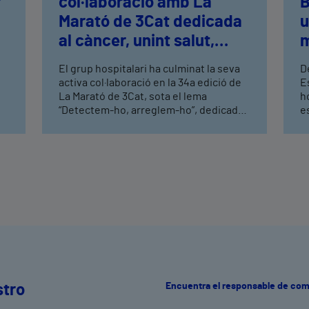
r
col·laboració amb La
B
Marató de 3Cat dedicada
u
al càncer, unint salut,
m
esport i recerca
El grup hospitalari ha culminat la seva
D
activa col·laboració en la 34a edició de
E
La Marató de 3Cat, sota el lema
ho
“Detectem-ho, arreglem-ho”, dedicada
e
u
enguany a la divulgació i recaptació de
s
fons per a la recerca en càncer La
B
es
companyia va ser present en moments i
E
espais destacats de la jornada solidària
c
t
del diumenge 14 de desembre, com a
ad
patrocinadora d'un dels equips de
a
l'emblemàtic “Partit dels Famosos” a Vic,
t
i amb participació en la central
l
telefònica de recepció de donatius a
m
Barcelona La col·laboració és un reflex
r
del propòsit de Vithas ‘viure per a
p
cuidar-te’, en unir el compromís amb la
r
Encuentra el responsable de co
stro
salut, la promoció d'hàbits de vida
b
saludable a través de l'esport, i
z