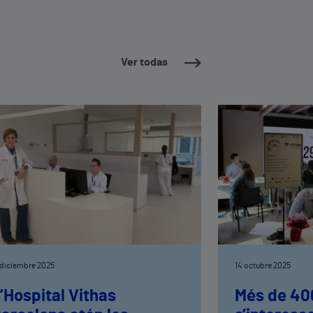
Ver todas
 diciembre 2025
14 octubre 2025
’Hospital Vithas
Més de 40