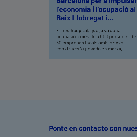
Barcelona per a impulsa
l’economia i l’ocupació al
Baix Llobregat i
l'Hospitalet
El nou hospital, que ja va donar
ocupació a més de 3.000 persones de
60 empreses locals amb la seva
construcció i posada en marxa,
s'integra a AEBALL per reforçar el se
compromís amb el teixit productiu del
territori. Una representació d'empres
associades a AEBALL ha visitat les
instal·lacions de l'hospital i ha conegu
Vithas Empreses, una proposta de
serveis de salut integrals i
personalitzats per a companyies i els
seus treballadors.
Ponte en contacto con nue