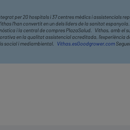
tegrat per 20 hospitals i 37 centres mèdics i assistencials rep
thas l’han convertit en un dels líders de la sanitat espanyola.
nóstica i la central de compres PlazaSalud. Vithas, amb el 
ativa en la qualitat assistencial acreditada, l’experiència del
ís social i mediambiental.
Vithas.es
Goodgrower.com
Seguei