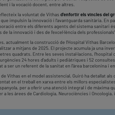
ent i la vocació docent, entre altres.
flecteix la voluntat de Vithas
d'enfortir els vincles del 
ue impulsin la innovació i l'avantguarda sanitària. En p
boració entre els diferents agents del sistema sanitari és
 de la innovació i des de l'excel·lència dels professionals”
, actualment la construcció de l'Hospital Vithas Barcelo
litzar a mitjans de 2025. El projecte acumula ja una inver
tres quadrats. Entre les seves instal·lacions, l'hospita
, urgències 24 hores d'adults i pediàtriques i 52 consulte
at a ser un referent de la sanitat en l'àrea barcelonina i e
e Vithas en el model assistencial, Guiró ha detallat als c
ntat en el treball en xarxa entre els millors especialistes
espanyola, per a oferir una atenció integral i de màxima q
 a les àrees de Cardiologia, Neurociències i Oncologia, i