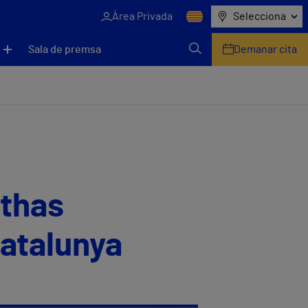
Àrea Privada
Selecciona
Sala de premsa
Demanar cita
ithas
Catalunya