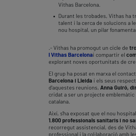
Vithas Barcelona.
Durant les trobades, Vithas ha 
talent i la cerca de solucions a 
nou hospital, un pilar fonamenta
.- Vithas ha promogut un cicle de
tr
l Vithas Barcelona
i compartir el
com
explorant noves oportunitats de cr
El grup ha posat en marxa el contacte
Barcelona i Lleida
i els seus respect
d'aquestes reunions,
Anna Guiró, di
cridat a ser un projecte emblemàtic de
catalana.
Així, s'ha exposat que el nou hospit
1.800 professionals sanitaris i no sa
recorregut assistencial, des de Vith
professional i la col·laboració amb l