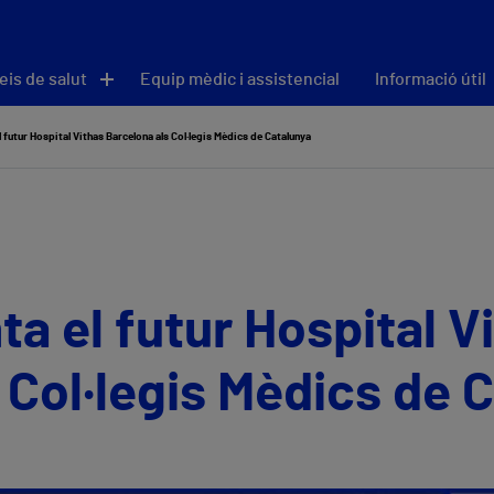
eis de salut
Equip mèdic i assistencial
Informació útil
 futur Hospital Vithas Barcelona als Col·legis Mèdics de Catalunya
ta el futur Hospital V
 Col·legis Mèdics de 