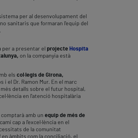
osistema per al desenvolupament del
 no sanitaris que formaran l'equip del
.
a
per a presentar el
projecte
Hospita
talunya,
on la companyia està
amb els
col·legis de Girona,
s i el Dr. Ramon Mur. En el marc
més detalls sobre el futur hospital,
el·lència en l'atenció hospitalària
que comptarà amb un
equip de més de
camí cap a l'excel·lència en el
ecessitats de la comunitat
 en àmbits com la conciliació, el