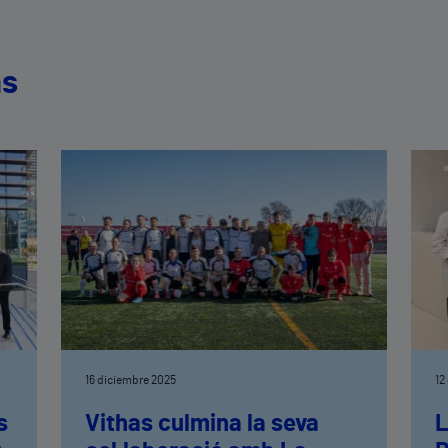
as
16 diciembre 2025
12
s
Vithas culmina la seva
L