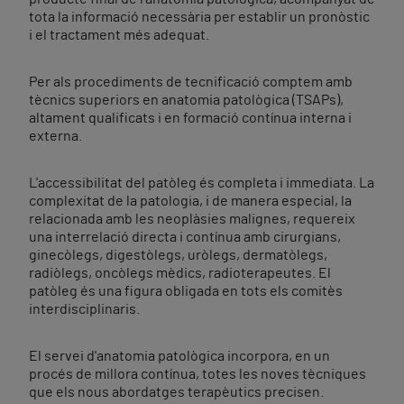
tota la informació necessària per establir un pronòstic
i el tractament més adequat.
Per als procediments de tecnificació comptem amb
tècnics superiors en anatomia patològica (TSAPs),
altament qualificats i en formació contínua interna i
externa.
L'accessibilitat del patòleg és completa i immediata. La
complexitat de la patologia, i de manera especial, la
relacionada amb les neoplàsies malignes, requereix
una interrelació directa i contínua amb cirurgians,
ginecòlegs, digestòlegs, uròlegs, dermatòlegs,
radiòlegs, oncòlegs mèdics, radioterapeutes. El
patòleg és una figura obligada en tots els comitès
interdisciplinaris.
El servei d'anatomia patològica incorpora, en un
procés de millora contínua, totes les noves tècniques
que els nous abordatges terapèutics precisen.