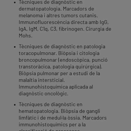
Tècniques de diagnòstic en
dermatopatologia. Marcadors de
melanoma i altres tumors cutanis.
Immunofluorescència directa amb IgG,
IgA, IgM, C1q, C3, fibrinogen. Cirurgia de
Mohs.
Tècniques de diagnòstic en patologia
toracopulmonar. Biòpsia i citologia
broncopulmonar (endoscòpica, punció
transtoràcica, patologia quirúrgica).
Biòpsia pulmonar per a estudi de la
malaltia intersticial.
Immunohistoquímica aplicada al
diagnòstic oncològic.
Tècniques de diagnòstic en
hematopatologia. Biòpsia de gangli
limfàtic i de medul·la òssia. Marcadors
immunohistoquímics per a la