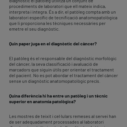
diagnòstic el patòleg utilitza un conjunt de
procediments de laboratori que ell mateix indica,
interpreta i integra. És a dir, el patòleg compta amb un
laboratori específic de tecnificació anatomopatològica
que li proporciona les tècniques necessàries per
emetre el seu diagnòstic.
Quin paper juga en el diagnòstic del càncer?
El patòleg és el responsable del diagnòstic morfològic
del càncer, la seva classificació i avaluació de
marcadors que siguin útils per orientar el tractament
del pacient. No es pot abordar el tractament del càncer
sense un diagnòstic anatomopatològic precís.
Quina diferència hi ha entre un patòleg i un tècnic
superior en anatomia patològica?
Les mostres de teixit i cel·lulars remeses al servei han
de ser adequadament processades al laboratori