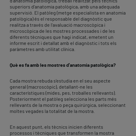
d'anatomia patològica, treball realitzat pels tècnics
superiors d'anatomia patològica, amb una adequada
supervisió. El patòleg (metge especialista en anatomia
patològica) és el responsable del diagnòstic que
realitza a través de l'avaluació macroscòpica i
microscòpica de les mostres processades i de les
diferents tècniques que hagi indicat, emetent un
informe escrit i detallat amb el diagnòstic i tots els
paràmetres amb utilitat clínica.
Què es fa amb les mostres d'anatomia patològica?
Cada mostra rebuda s'estudia en el seu aspecte
general (macroscòpic), detallant-ne les
característiques (mides, pes, troballes rellevants).
Posteriorment el patòleg selecciona les parts més
rellevants de la mostra o peça quirúrgica, seleccionant
moltes vegades la totalitat de la mostra.
En aquest punt, els tècnics inicien diferents
processos i tècniques que transformen la mostra