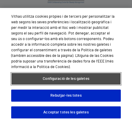
Vithas utilitza cookies pròpies i de tercers per personalitzar la
web segons les seves preferències i localització geogràfica i
per medir la interacció amb el lloc web i mostrar publicitat
Descarrega't la nostra App
segons el seu perfil de navegació. Pot denegar, acceptar el
seu ús o configurar-los amb els botons corresponents. Podeu
accedir a la informació completa sobre les nostres galetes i
configurar el consentiment a través de la Política de galetes
(también accessible des de la pàgina). L'Alguna de las Cookies
podria suposar una transferència de dades fora de l'EEE (més
informació a la Política de Cookies).
Segueix-nos
Configuració de les galetes
Rebutjar-les totes
Acceptar totes les galetes
Serveis de salut privada
Descargar App
Pedir cita
Demana cita mèdica