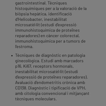
gastrointestinal. Tècniques
histoquímiques per a la valoració de la
biòpsia hepàtica, identificació
d'Helicobacter, inestabilitat
microsatèl·lit (estudi d'expressió
immunohistoquímica de proteïnes
reparadores) en càncer colorectal,
immunohistoquímica per a tumors de
l'estroma.
Tècniques de diagnòstic en patologia
ginecològica. Estudi amb marcadors
p16, Ki67, receptors hormonals,
inestabilitat microsatèl·lit (estudi
d'expressió de proteïnes reparadores).
Avaluació d'endometritis crònica amb
CD138. Diagnòstic i tipificació de VPH,
amb citologia convencional i mitjançant
tècniques moleculars.