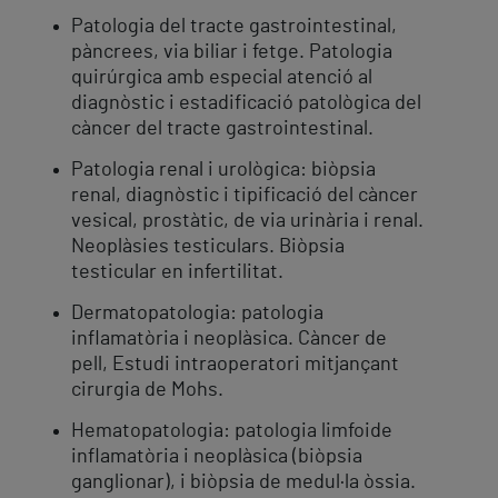
Patologia del tracte gastrointestinal,
pàncrees, via biliar i fetge. Patologia
quirúrgica amb especial atenció al
diagnòstic i estadificació patològica del
càncer del tracte gastrointestinal.
Patologia renal i urològica: biòpsia
renal, diagnòstic i tipificació del càncer
vesical, prostàtic, de via urinària i renal.
Neoplàsies testiculars. Biòpsia
testicular en infertilitat.
Dermatopatologia: patologia
inflamatòria i neoplàsica. Càncer de
pell, Estudi intraoperatori mitjançant
cirurgia de Mohs.
Hematopatologia: patologia limfoide
inflamatòria i neoplàsica (biòpsia
ganglionar), i biòpsia de medul·la òssia.