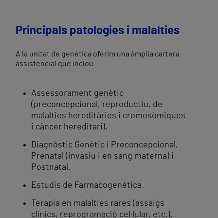
Principals patologies i malalties
A la unitat de genètica oferim una àmplia cartera
assistencial que inclou:
Assessorament genètic
(preconcepcional, reproductiu, de
malalties hereditàries i cromosòmiques
i càncer hereditari).
Diagnòstic Genètic i Preconcepcional,
Prenatal (invasiu i en sang materna) i
Postnatal.
Estudis de Farmacogenètica.
Terapia en malalties rares (assaigs
clínics, reprogramació cel·lular, etc.).