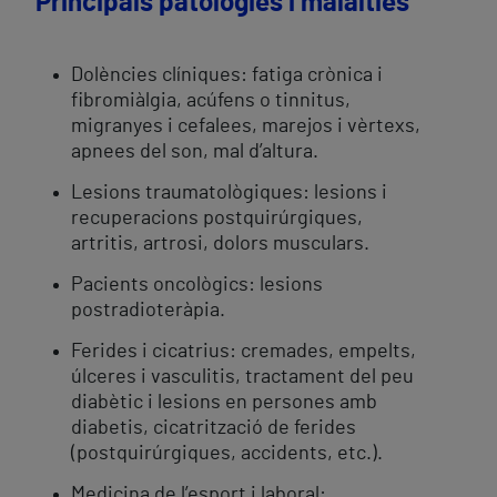
Principals patologies i malalties
Dolències clíniques: fatiga crònica i
fibromiàlgia, acúfens o tinnitus,
migranyes i cefalees, marejos i vèrtexs,
apnees del son, mal d’altura.
Lesions traumatològiques: lesions i
recuperacions postquirúrgiques,
artritis, artrosi, dolors musculars.
Pacients oncològics: lesions
postradioteràpia.
Ferides i cicatrius: cremades, empelts,
úlceres i vasculitis, tractament del peu
diabètic i lesions en persones amb
diabetis, cicatrització de ferides
(postquirúrgiques, accidents, etc.).
Medicina de l’esport i laboral: