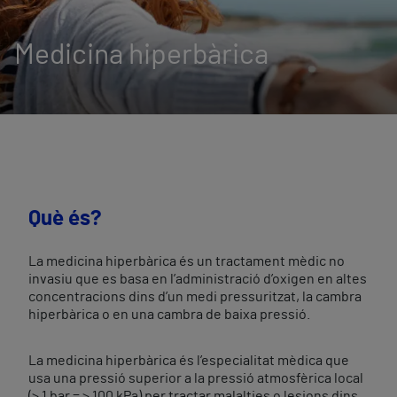
Medicina hiperbàrica
Què és?
La medicina hiperbàrica és un tractament mèdic no
invasiu que es basa en l’administració d’oxigen en altes
concentracions dins d’un medi pressuritzat, la cambra
hiperbàrica o en una cambra de baixa pressió.
La medicina hiperbàrica és l’especialitat mèdica que
usa una pressió superior a la pressió atmosfèrica local
(> 1 bar = > 100 kPa) per tractar malalties o lesions dins