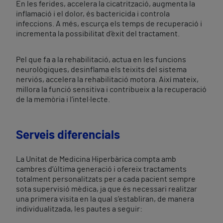
En les ferides, accelera la cicatrització, augmenta la
inflamació i el dolor, és bactericida i controla
infeccions. A més, escurça els temps de recuperació i
incrementa la possibilitat d’èxit del tractament.
Pel que fa a la rehabilitació, actua en les funcions
neurològiques, desinflama els teixits del sistema
nerviós, accelera la rehabilitació motora. Així mateix,
millora la funció sensitiva i contribueix a la recuperació
de la memòria i l’intel·lecte.
Serveis diferencials
La Unitat de Medicina Hiperbàrica compta amb
cambres d’última generació i ofereix tractaments
totalment personalitzats per a cada pacient sempre
sota supervisió mèdica, ja que és necessari realitzar
una primera visita en la qual s’establiran, de manera
individualitzada, les pautes a seguir: