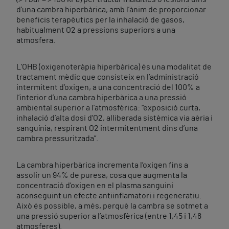
d’una cambra hiperbàrica, amb l’ànim de proporcionar
beneficis terapèutics per la inhalació de gasos,
habitualment O2 a pressions superiors a una
atmosfera.
L’OHB (oxigenoteràpia hiperbàrica) és una modalitat de
tractament mèdic que consisteix en l’administració
intermitent d’oxigen, a una concentració del 100% a
l’interior d’una cambra hiperbàrica a una pressió
ambiental superior a l’atmosfèrica: “exposició curta,
inhalació d’alta dosi d’O2, alliberada sistèmica via aèria i
sanguínia, respirant O2 intermitentment dins d’una
cambra pressuritzada”.
La cambra hiperbàrica incrementa l’oxigen fins a
assolir un 94% de puresa, cosa que augmenta la
concentració d’oxigen en el plasma sanguini
aconseguint un efecte antiinflamatori i regeneratiu.
Això és possible, a més, perquè la cambra se sotmet a
una pressió superior a l’atmosfèrica (entre 1,45 i 1,48
atmosferes).