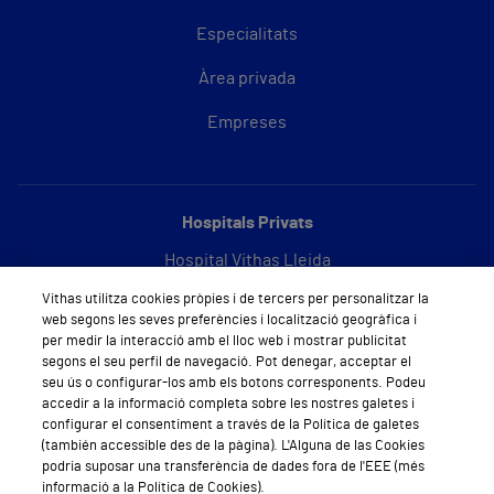
Especialitats
Àrea privada
Empreses
Hospitals Privats
Hospital Vithas Lleida
Vithas utilitza cookies pròpies i de tercers per personalitzar la
Hospital Vithas Barcelona
web segons les seves preferències i localització geogràfica i
per medir la interacció amb el lloc web i mostrar publicitat
segons el seu perfil de navegació. Pot denegar, acceptar el
seu ús o configurar-los amb els botons corresponents. Podeu
Sobre Vithas
accedir a la informació completa sobre les nostres galetes i
configurar el consentiment a través de la Política de galetes
Qui som
(también accessible des de la pàgina). L'Alguna de las Cookies
podria suposar una transferència de dades fora de l'EEE (més
Treballar a Vithas
informació a la Política de Cookies).