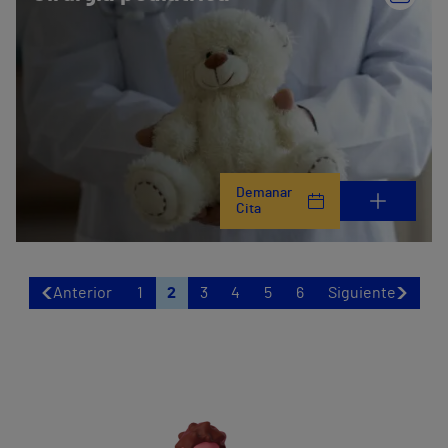
Demanar
Cita
Anterior
1
2
3
4
5
6
Siguiente