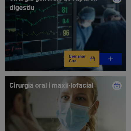
digestiu
Demanar
Cita
Cirurgia oral i maxil·lofacial